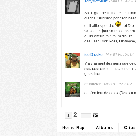
TonyGotSkillz
-
Mer 01 Fev 20
Sa + grande influence ? Ptain
crachait sur l'doc pdnt son beef
qu'il aille s'pendre
.. et Dre
sa sort un jour sa ressemblera 
qu'ils ont un minimum d'buzz .. 
des Feat. Rick Ross, Lil'Wayne,
ice D coke
-
Mer 01 Fev 2012
Y a vraiment des gens que detox
suis peut etre un mec super à 
geek titter !
cafaitzizir
-
Mer 01 Fev 2012
on s'en fout de detox (Detox =
2
1
Home Rap
Albums
Clips