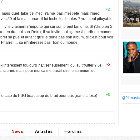
12
+2
 mais quel fake ce mec, j'aime pas m'répété mais l'mec il
 vec 50 et là maintenant il lui lèche les boules ? vraiment pitoyable,
 il invite vraiment n'importe qui sur son projet fantôme, SI j'dis bien SI
à rien du tout son Detox, il va invité tout l'game à partir du moment
bref sa pue et autant qu'il le sorte pas son album, si c'est pour voir
 Pharrell, .. sa m'intéresse pas l'loin du monde
-5
 interessent toujours ? Et serieusement, qui suit twitter ? Je
l'ancienne mais pour moi ca me parait etre le summum du
+8
 mercato du PSG beaucoup de bruit pour pas grand chose)
@2kmusic
News
Artistes
Forums