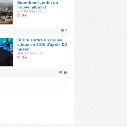
Soundtrack, enfin un
nouvel album !
Lun 03 Aou 2015
Dr Dre
7
Dr Dre sortira un nouvel
album en 2015 d'après DJ
Speed
Jeu 06 Nov 2014
Dr Dre
19