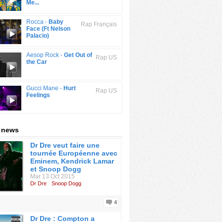
Me...
Rocca -
Baby
Rap Français
Face (Ft Nelson
Palacio)
Aesop Rock -
Get Out of
Rap US
the Car
Gucci Mane -
Hurt
Rap US
Feelings
: news
Dr Dre veut faire une
tournée Européenne avec
Eminem, Kendrick Lamar
et Snoop Dogg
Mar 13 Oct 2015
Dr Dre
Snoop Dogg
4
Dr Dre : Compton a