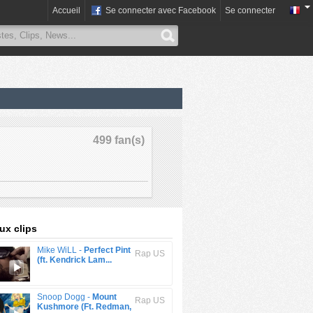
Accueil
Se connecter avec Facebook
Se connecter
499 fan(s)
x clips
Mike WiLL -
Perfect Pint
Rap US
(ft. Kendrick Lam...
Snoop Dogg -
Mount
Rap US
Kushmore (Ft. Redman,