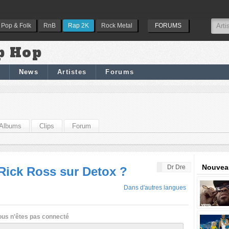
Pop & Folk
RnB
Rap 2K
Rock Metal
FORUMS
p Hop
News
Artistes
Forums
Albums
Clips
Forum
Nouveau
Dr Dre
 Rick Ross sur Detox ?
Dans d'autres langues
ous n'êtes pas connecté