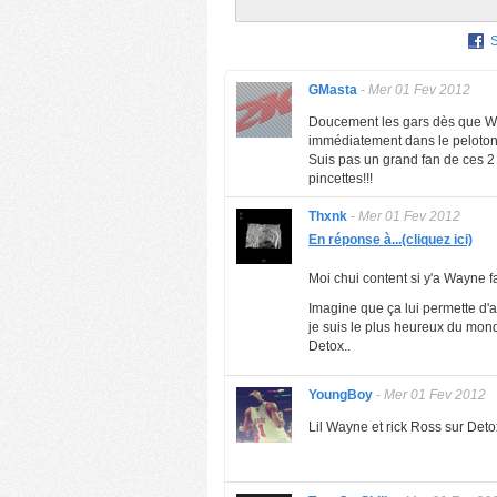
GMasta
-
Mer 01 Fev 2012
Doucement les gars dès que Wa
immédiatement dans le peloton d
Suis pas un grand fan de ces 2 
pincettes!!!
Thxnk
-
Mer 01 Fev 2012
En réponse à...(cliquez ici)
Moi chui content si y'a Wayne fa
Imagine que ça lui permette d'a
je suis le plus heureux du mon
Detox..
YoungBoy
-
Mer 01 Fev 2012
Lil Wayne et rick Ross sur Deto