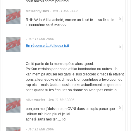
pour bocou comm pour moi...
McDannyDios
-
Jeu 11 Mai 2006
0
RHHAA la V il la acheté, encore un ki sé fé......sa fé ke le
108000éme sa fé mal???
-
Jeu 11 Mai 2006
En réponse à...(cliquez ici)
0
On fè partie de la mem espèce alors :good:
Ps:Kan certains parlent de afrika bambaataa ou autres...fo
kan mem pa abuser les gars je suis d'accord c mecs là étaient
bons a leur époke et c d mecs ki ont contribué a lévolution du
rap etc.... mais faudrait ossi dire ke actuellement ce genre de
sons quand tu les écoutes sa donne souvent pas envie lol.
silversurfer
-
Jeu 11 Mai 2006
0
bon,ben moi j'dois etre un OVNI dans ce topic parce que
l'album m'a bien plu et je l'ai
acheté sans hesiter..... :lol:
-
Jeu 11 Mai 2006