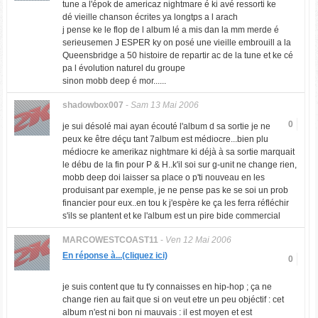
tune a l'épok de americaz nightmare é ki avé ressorti ke
dé vieille chanson écrites ya longtps a l arach
j pense ke le flop de l album lé a mis dan la mm merde é
serieusemen J ESPER ky on posé une vieille embrouill a la
Queensbridge a 50 histoire de repartir ac de la tune et ke cé
pa l évolution naturel du groupe
sinon mobb deep é mor......
shadowbox007
-
Sam 13 Mai 2006
0
je sui désolé mai ayan écouté l'album d sa sortie je ne
peux ke être déçu tant 7album est médiocre...bien plu
médiocre ke amerikaz nightmare ki déjà à sa sortie marquait
le débu de la fin pour P & H..k'il soi sur g-unit ne change rien,
mobb deep doi laisser sa place o p'ti nouveau en les
produisant par exemple, je ne pense pas ke se soi un prob
financier pour eux..en tou k j'espère ke ça les ferra réfléchir
s'ils se plantent et ke l'album est un pire bide commercial
MARCOWESTCOAST11
-
Ven 12 Mai 2006
En réponse à...(cliquez ici)
0
je suis content que tu t'y connaisses en hip-hop ; ça ne
change rien au fait que si on veut etre un peu objéctif : cet
album n'est ni bon ni mauvais : il est moyen et est