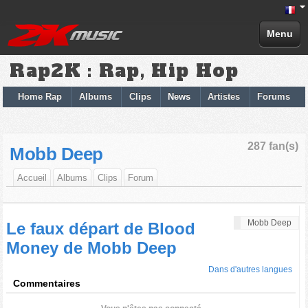
Menu
Rap2K : Rap, Hip Hop
Home Rap
Albums
Clips
News
Artistes
Forums
287 fan(s)
Mobb Deep
Accueil
Albums
Clips
Forum
Mobb Deep
Le faux départ de Blood
Money de Mobb Deep
Dans d'autres langues
Commentaires