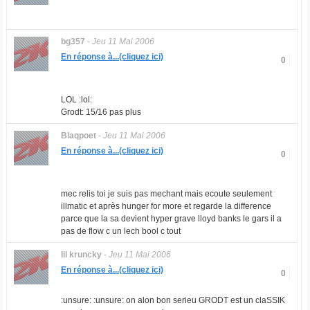
bg357
-
Jeu 11 Mai 2006
En réponse à...(cliquez ici)
0
LOL :lol:
Grodt: 15/16 pas plus
Blaqpoet
-
Jeu 11 Mai 2006
En réponse à...(cliquez ici)
0
mec relis toi je suis pas mechant mais ecoute seulement
illmatic et après hunger for more et regarde la difference
parce que la sa devient hyper grave lloyd banks le gars il a
pas de flow c un lech bool c tout
lil kruncky
-
Jeu 11 Mai 2006
En réponse à...(cliquez ici)
0
:unsure: :unsure: on alon bon serieu GRODT est un claSSIK