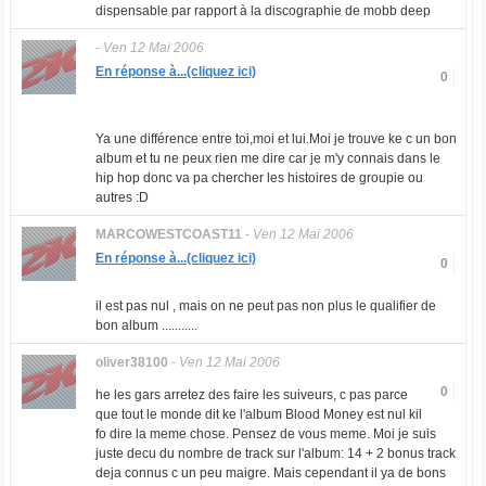
dispensable par rapport à la discographie de mobb deep
-
Ven 12 Mai 2006
En réponse à...(cliquez ici)
0
Ya une différence entre toi,moi et lui.Moi je trouve ke c un bon
album et tu ne peux rien me dire car je m'y connais dans le
hip hop donc va pa chercher les histoires de groupie ou
autres :D
MARCOWESTCOAST11
-
Ven 12 Mai 2006
En réponse à...(cliquez ici)
0
il est pas nul , mais on ne peut pas non plus le qualifier de
bon album ...........
oliver38100
-
Ven 12 Mai 2006
0
he les gars arretez des faire les suiveurs, c pas parce
que tout le monde dit ke l'album Blood Money est nul kil
fo dire la meme chose. Pensez de vous meme. Moi je suis
juste decu du nombre de track sur l'album: 14 + 2 bonus track
deja connus c un peu maigre. Mais cependant il ya de bons