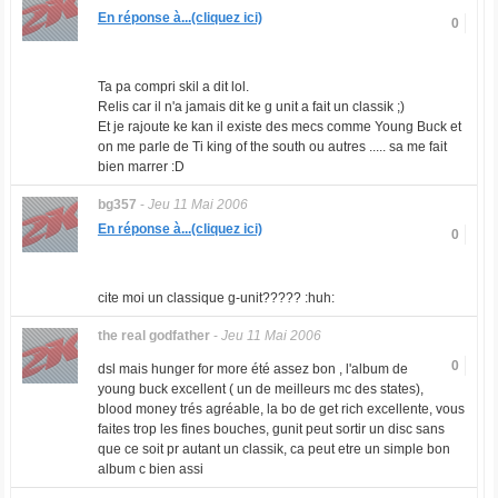
En réponse à...(cliquez ici)
0
Ta pa compri skil a dit lol.
Relis car il n'a jamais dit ke g unit a fait un classik ;)
Et je rajoute ke kan il existe des mecs comme Young Buck et
on me parle de Ti king of the south ou autres ..... sa me fait
bien marrer :D
bg357
-
Jeu 11 Mai 2006
En réponse à...(cliquez ici)
0
cite moi un classique g-unit????? :huh:
the real godfather
-
Jeu 11 Mai 2006
0
dsl mais hunger for more été assez bon , l'album de
young buck excellent ( un de meilleurs mc des states),
blood money trés agréable, la bo de get rich excellente, vous
faites trop les fines bouches, gunit peut sortir un disc sans
que ce soit pr autant un classik, ca peut etre un simple bon
album c bien assi