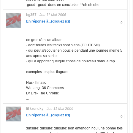
:good: :good: donc en conclusion!!!!eh eh ehe
bg357
-
Jeu 11 Mai 2006
En réponse à...(cliquez ici)
0
en gros c'est un album:
- dont toutes les tracks sont biens (TOUTES!!!)
- qui peut s'ecouter en boucle pendant une journee meme 5
ans apres sa sortie
- qui a apporter quelque chose de nouveau dans le rap
exemples les plus flagrant:
Nas- Illmatic
Wu-tang- 36 Chambers
Dr Dre- The Chronic
...
lil kruncky
-
Jeu 11 Mai 2006
En réponse à...(cliquez ici)
0
:unsure: :unsure: :unsure: bon entendon nou une bonne fois