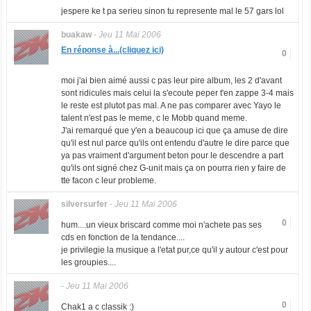
jespere ke t pa serieu sinon tu represente mal le 57 gars lol
buakaw
-
Jeu 11 Mai 2006
En réponse à...(cliquez ici)
0
moi j'ai bien aimé aussi c pas leur pire album, les 2 d'avant
sont ridicules mais celui la s'ecoute peper t'en zappe 3-4 mais
le reste est plutot pas mal. A ne pas comparer avec Yayo le
talent n'est pas le meme, c le Mobb quand meme.
J'ai remarqué que y'en a beaucoup ici que ça amuse de dire
qu'il est nul parce qu'ils ont entendu d'autre le dire parce que
ya pas vraiment d'argument beton pour le descendre a part
qu'ils ont signé chez G-unit mais ça on pourra rien y faire de
tte facon c leur probleme.
silversurfer
-
Jeu 11 Mai 2006
0
hum....un vieux briscard comme moi n'achete pas ses
cds en fonction de la tendance....
je privilegie la musique a l'etat pur,ce qu'il y autour c'est pour
les groupies....
-
Jeu 11 Mai 2006
0
Chak1 a c classik :)