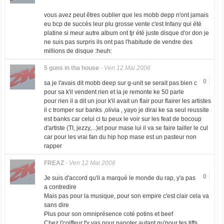
vous avez peut êtres oublier que les mobb depp n'ont jamais
eu bcp de succés leur plu grosse vente c'est Infany qui été
platine si meur autre album ont tjr été juste disque d'or don je
ne suis pas surpris ils ont pas l'habitude de vendre des
millions de disque :heuh:
5 guns in tha house
-
Ven 12 Mai 2006
0
sa je l'avais dit mobb deep sur g-unit se serait pas bien c
pour sa k'il vendent rien et la je remonte ke 50 parle
pour rien il a dit un jour k'il avait un flair pour flairer les artistes
il c tromper sur banks ,olivia , yayo je dirai ke sa seul reussite
est banks car celui ci tu peux le voir sur les feat de bocoup
d'artiste (TI, jezzy,...)et pour mase lui il va se faire tailler le cul
car pour les vrai fan du hip hop mase est un pasteur non
rapper
FREAZ
-
Ven 12 Mai 2006
0
Je suis d'accord qu'il a marqué le monde du rap, y'a pas
a contredire
Mais pas pour la musique, pour son empire c'est clair cela va
sans dire
Plus pour son omniprésence coté potins et beef
Chez l'coiffeur t'y vas pour papoter autant qu'pour tes tiffs