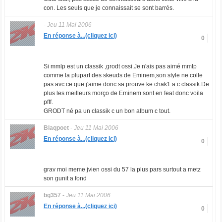
con. Les seuls que je connaissait se sont barrés.
-
Jeu 11 Mai 2006
En réponse à...(cliquez ici)
0
Si mmlp est un classik ,grodt ossi.Je n'ais pas aimé mmlp
comme la plupart des skeuds de Eminem,son style ne colle
pas avc ce que j'aime donc sa prouve ke chak1 a c classik.De
plus les meilleurs morço de Eminem sont en feat donc voila
pfff.
GRODT né pa un classik c un bon album c tout.
Blaqpoet
-
Jeu 11 Mai 2006
En réponse à...(cliquez ici)
0
grav moi meme jvien ossi du 57 la plus pars surtout a metz
son gunit a fond
bg357
-
Jeu 11 Mai 2006
En réponse à...(cliquez ici)
0