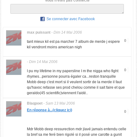
Vous n'êtes pas connecté
Se connecter avec Facebook
max puissant
-
Dim 14 Mai 2006
0
tant mieux kil est pa marcher 7 album de merde j espere
kil vendront moins american nigh
-
Dim 14 Mai 2006
0
I pu my lifetime in my papersline I m the nigga who fight
rhymes...personne pourra égaler ca...reston tranquille
Mobb deep c'est mort si il veulent sortir de la merde il faut
qu'havoc refasse ses prod chelou comme il sait faire et que
geraldo(45 scientific)viennent l'aidé..
Blaqpoet
-
Sam 13 Mai 2006
En réponse à...(cliquez ici)
0
Mdr Mobb deep ressurection mdr jlavé jamais entendu celle
la bref sa me feré bien rigolé si il posé une carotte a gunit