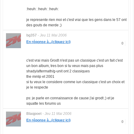
:heuh: :heuh: :heuh:
je represente rien moi et c'est vrai que les gens dans le 57 ont
des gouts de merde ;)
bg357
-
Jeu 11 Mai 2006
En réponse à...(cliquez ici)
0
c'est vrai mais Grodt n'est pas un classique c'est un fait c'est
un bon album, tres bon si tu veux mais pas plus
shady/aftermath/g-unit ont 2 classiques
the mmlp et 2001
si tu veux le considere comme iun classique c'est un choix et
je le respecte
ps: je parle en connaissance de cause j'ai grodt ;) et je
squatte les forums us
Blaqpoet
-
Jeu 11 Mai 2006
En réponse à...(cliquez ici)
0