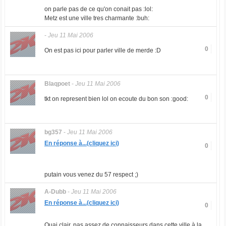
on parle pas de ce qu'on conait pas :lol:
Metz est une ville tres charmante :buh:
-
Jeu 11 Mai 2006
0
On est pas ici pour parler ville de merde :D
Blaqpoet
-
Jeu 11 Mai 2006
0
tkt on represent bien lol on ecoute du bon son :good:
bg357
-
Jeu 11 Mai 2006
En réponse à...(cliquez ici)
0
putain vous venez du 57 respect ;)
A-Dubb
-
Jeu 11 Mai 2006
En réponse à...(cliquez ici)
0
Ouai clair, pas assez de connaisseurs dans cette ville à la