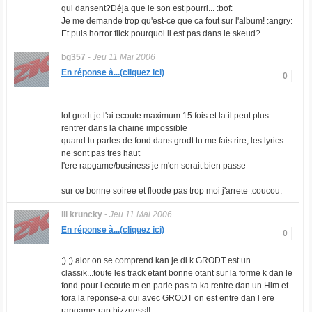
qui dansent?Déja que le son est pourri... :bof:
Je me demande trop qu'est-ce que ca fout sur l'album! :angry:
Et puis horror flick pourquoi il est pas dans le skeud?
bg357
-
Jeu 11 Mai 2006
En réponse à...(cliquez ici)
0
lol grodt je l'ai ecoute maximum 15 fois et la il peut plus
rentrer dans la chaine impossible
quand tu parles de fond dans grodt tu me fais rire, les lyrics
ne sont pas tres haut
l'ere rapgame/business je m'en serait bien passe
sur ce bonne soiree et floode pas trop moi j'arrete :coucou:
lil kruncky
-
Jeu 11 Mai 2006
En réponse à...(cliquez ici)
0
;) ;) alor on se comprend kan je di k GRODT est un
classik...toute les track etant bonne otant sur la forme k dan le
fond-pour l ecoute m en parle pas ta ka rentre dan un Hlm et
tora la reponse-a oui avec GRODT on est entre dan l ere
rapgame-rap bizzness!!