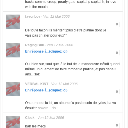
tracks comme creep, pearly gate, capital p capital h, in love
with the moula.
favonboy
-
Ven 12 Mai 2006
0
De toute façon ils méritent plus d etre platine donc je
vais pas chialer pour eux^^.
Raging Bull
-
Ven 12 Mai 2006
En réponse à...(cliquez ici)
0
Oui bien sur, sauf que là le but de la manoeuvre c'était quand
même uniquement de faire tomber le platine, et pas dans 2
ans... :lol:
VERBAL KINT
-
Ven 12 Mai 2006
En réponse à...(cliquez ici)
0
On aura tout lu ici, un album n'a pas besoin de lyrics, ba va
écouter pokora... :lol:
Clock
-
Ven 12 Mai 2006
0
bah les mecs