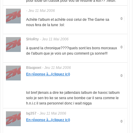
pour toute un classik pour vou se resume a koi?? :heuh:
-
Jeu 11 Mai 2006
0
Achète l'album et achète ossi celui de The Game sa
nous fera de la tune :lol:
$HoRty
-
Jeu 11 Mai 2006
0
à quand la chronique????quels sont les bons morceaux
de l'album que je vois un peu comment ça sonne!!!
Blaqpoet
-
Jeu 11 Mai 2006
En réponse à...(cliquez ici)
0
lol bref jtenais a dire ke jattendais lalbum de havoc lalbum
solo je sen tro ke se sera une bombe car il sera comme le
h.n.i.c il sera personnel donc i wait nigga
bg357
-
Jeu 11 Mai 2006
En réponse à...(cliquez ici)
0