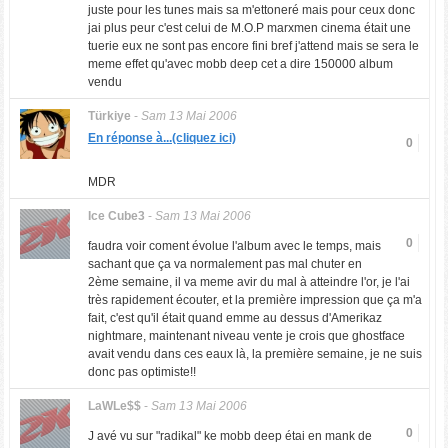
juste pour les tunes mais sa m'ettoneré mais pour ceux donc
jai plus peur c'est celui de M.O.P marxmen cinema était une
tuerie eux ne sont pas encore fini bref j'attend mais se sera le
meme effet qu'avec mobb deep cet a dire 150000 album
vendu
Türkiye
-
Sam 13 Mai 2006
En réponse à...(cliquez ici)
0
MDR
Ice Cube3
-
Sam 13 Mai 2006
0
faudra voir coment évolue l'album avec le temps, mais
sachant que ça va normalement pas mal chuter en
2ème semaine, il va meme avir du mal à atteindre l'or, je l'ai
très rapidement écouter, et la première impression que ça m'a
fait, c'est qu'il était quand emme au dessus d'Amerikaz
nightmare, maintenant niveau vente je crois que ghostface
avait vendu dans ces eaux là, la première semaine, je ne suis
donc pas optimiste!!
LaWLe$$
-
Sam 13 Mai 2006
0
J avé vu sur "radikal" ke mobb deep étai en mank de