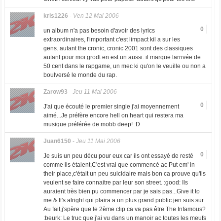
kris1226
-
Ven 12 Mai 2006
0
un album n'a pas besoin d'avoir des lyrics
extraordinaires, l'important c'est limpact kil a sur les
gens. autant the cronic, cronic 2001 sont des classiques
autant pour moi grodt en est un aussi. il marque larrivée de
50 cent dans le rapgame, un mec ki qu'on le veuille ou non a
boulversé le monde du rap.
Zarow93
-
Jeu 11 Mai 2006
0
J'ai que écouté le premier single j'ai moyennement
aimé...Je préfère encore hell on heart qui restera ma
musique préférée de mobb deep! :D
Juan6150
-
Jeu 11 Mai 2006
0
Je suis un peu décu pour eux car ils ont essayé de resté
comme ils étaient,C'est vrai que commencé ac Put em' in
their place,c'était un peu suicidaire mais bon ca prouve qu'ils
veulent se faire connaitre par leur son street. :good: Ils
auraient très bien pu commencer par je sais pas...Give it to
me & It's alright qui plaira a un plus grand public jen suis sur.
Au fait,j'spère que le 2ème clip ca va pas être The Infamous?
:beurk: Le truc que j'ai vu dans un manoir ac toutes les meufs