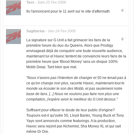
Tavs
-
Sam 25 Fev 2006
0
Ils l'annoncent pour le 11 avril sur le site d'aftermath
Sagittarius
-
Ven 24 Fev 2006
0
La signature sur G Unit a fait grimacer les fans de la
première heure du duo du Queens. Alors que Prodigy
envisageait déjà de conquérir une toute nouvelle audience,
maintenant lui et Havoc tentent de convaincre leurs fans de la
première heure que 'Blood Money' sera un disque 100%
Mobb Deep. Tant bien que mal.
"Nous n'avons pas l'intention de changer et 50 ne tenait pas à
ce qu'on change non plus,
raconte Havoc,
maintenant tout le
monde va écouter le son des Mobb, et pas seulement notre
base de fans. [...] Nous ne voulons pas faire non plus une
compilation, j'espère avoir le meilleur du G Unit dessus."
Suffisant pour effacer le doute de leur public d'origine?
Toujours est-il qu'outre 50, Lloyd Banks, Young Buck et Tony
Yayo sont annoncés comme featurings. A la production,
Havoc sera rejoint par Alchemist, Sha Money XL et qui sait
même Dr Dre.