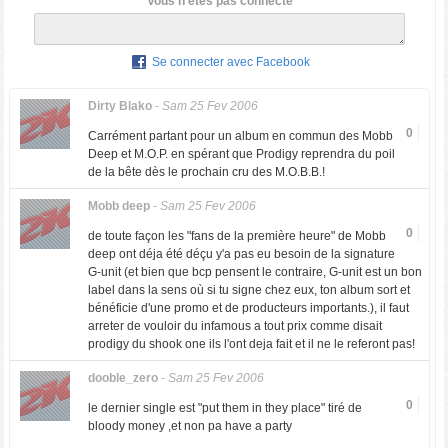
Vous n'êtes pas connecté
Se connecter avec Facebook
Dirty Blako
-
Sam 25 Fev 2006
0
Carrément partant pour un album en commun des Mobb
Deep et M.O.P. en spérant que Prodigy reprendra du poil
de la bête dès le prochain cru des M.O.B.B.!
Mobb deep
-
Sam 25 Fev 2006
0
de toute façon les "fans de la première heure" de Mobb
deep ont déja été déçu y'a pas eu besoin de la signature
G-unit (et bien que bcp pensent le contraire, G-unit est un bon
label dans la sens où si tu signe chez eux, ton album sort et
bénéficie d'une promo et de producteurs importants.), il faut
arreter de vouloir du infamous a tout prix comme disait
prodigy du shook one ils l'ont deja fait et il ne le referont pas!
dooble_zero
-
Sam 25 Fev 2006
0
le dernier single est "put them in they place" tiré de
bloody money ,et non pa have a party