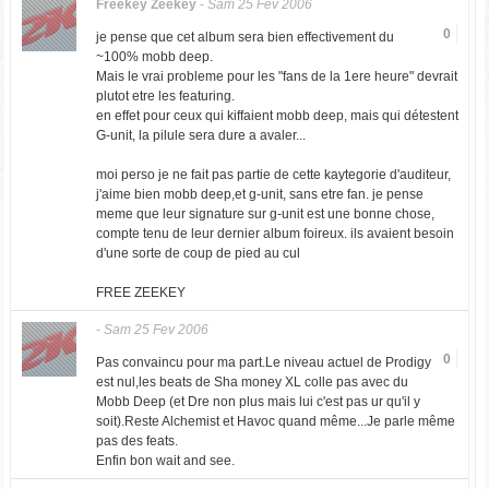
Freekey Zeekey
-
Sam 25 Fev 2006
0
je pense que cet album sera bien effectivement du
~100% mobb deep.
Mais le vrai probleme pour les "fans de la 1ere heure" devrait
plutot etre les featuring.
en effet pour ceux qui kiffaient mobb deep, mais qui détestent
G-unit, la pilule sera dure a avaler...
moi perso je ne fait pas partie de cette kaytegorie d'auditeur,
j'aime bien mobb deep,et g-unit, sans etre fan. je pense
meme que leur signature sur g-unit est une bonne chose,
compte tenu de leur dernier album foireux. ils avaient besoin
d'une sorte de coup de pied au cul
FREE ZEEKEY
-
Sam 25 Fev 2006
0
Pas convaincu pour ma part.Le niveau actuel de Prodigy
est nul,les beats de Sha money XL colle pas avec du
Mobb Deep (et Dre non plus mais lui c'est pas ur qu'il y
soit).Reste Alchemist et Havoc quand même...Je parle même
pas des feats.
Enfin bon wait and see.