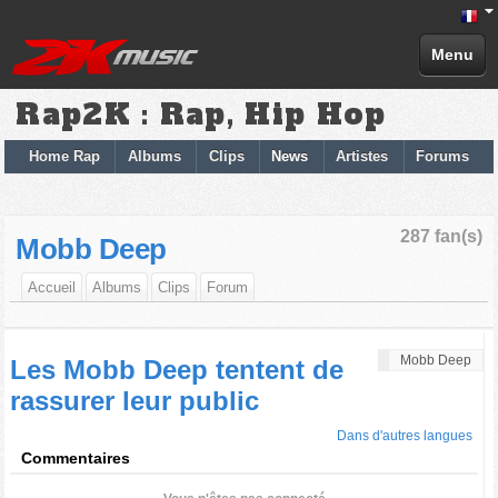
Menu
Rap2K : Rap, Hip Hop
Home Rap
Albums
Clips
News
Artistes
Forums
287 fan(s)
Mobb Deep
Accueil
Albums
Clips
Forum
Mobb Deep
Les Mobb Deep tentent de
rassurer leur public
Dans d'autres langues
Commentaires