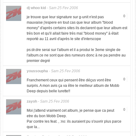
dj whoo kid
-
Sam 25 Fev 2006
0
je trouve que leur signature sur g-unit n'est pas
mauvaise j'espere en tout cas que leur album "blood
money" d'après certains sites ils declarent que leur album est
très bon et qu'il allait faire très mal."blood money" à était
reporté au 11 avril d'après le site d'interscope
ps:dr.dre serai sur l'album et il a produi le 3eme single de
l'album.ce ne sont que des rumeurs donc à ne pa pendre au
premier degré
youssoupha
-
Sam 25 Fev 2006
0
Franchement ceux qui pensent être déçus vont être
surpris. A mon avis ça va être le meilleur album de Mobb
Deep depuis belle lurette!!
zayoh
-
Sam 25 Fev 2006
0
Moi j'attend vraiment cet album, je pense que ca peut
etre du bon Mobb Deep.
Par contre les feat. , :no: ils auraient pu s'ouvrir plus parce
que la...