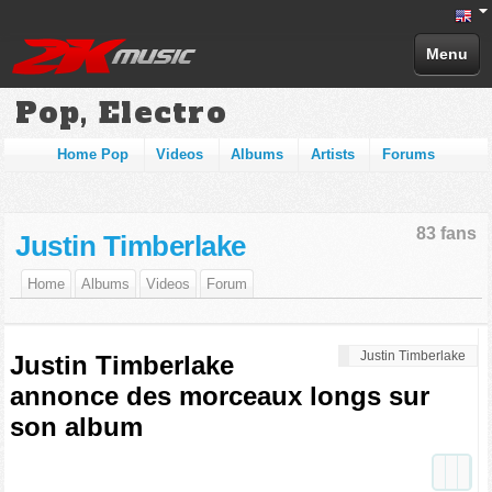
Menu
Pop, Electro
Home Pop
Videos
Albums
Artists
Forums
83 fans
Justin Timberlake
Home
Albums
Videos
Forum
Justin Timberlake
Justin Timberlake
annonce des morceaux longs sur
son album