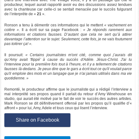
producteur, lequel aurait rapporté avoir eu des discussions assez tendues
avec la chanteuse car celle-ci se sentait menacée par le succès fulgurant
de l’interprète de «
21
».
Ronson a tenu à démentir ces informations qui le mettent
« vachement en
colère »
. Il a écrit sur sa page Facebook :
« Je réponds rarement aux
informations et citations fausses. D’autant que cela ne sert qu’à attirer
davantage l’attention sur le sujet. Seulement, cette fois, je ne vais foutument
pas tolérer ça! ».
Il poursuit:
« Certains journalistes m'ont cité, comme quoi j’aurais dit
qu’Amy avait ‘flippé’ à cause du succès d'Adèle. Jésus-Christ. J'ai lu
l'interview pour la première fois tout à l'heure, et il y a tellement de citations
fausses là-dedans. Je peux dire que le gars a écrit tout ce qu'il voulait parce
qu'il emploie des mots et un langage que je n'ai jamais utilisés dans ma vie
quotidienne. »
Remonté, le producteur affirme que le journaliste qui a rédigé l’interview a
mal interprété ses propos quand il parlait du retour d’Amy Winehouse en
studio, qui aurait été motivé par le fait de voir le succès des autres artistes.
Mark Ronson se dit définitivement offensé par les propos qu’il qualifie d’«
affront » pour lui, Amy, Adele et tous ceux qui lisent l’interview.
Share on Facebook