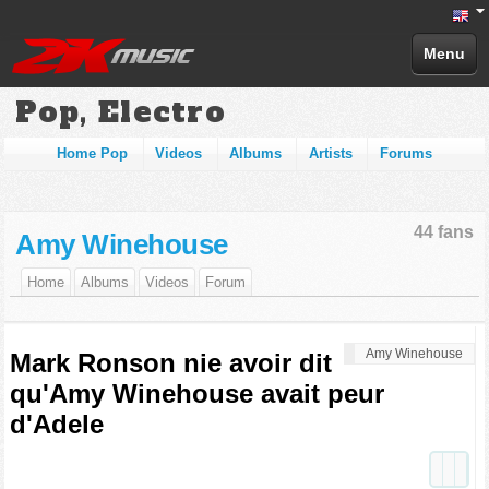
Menu
Pop, Electro
Home Pop
Videos
Albums
Artists
Forums
44 fans
Amy Winehouse
Home
Albums
Videos
Forum
Amy Winehouse
Mark Ronson nie avoir dit
qu'Amy Winehouse avait peur
d'Adele