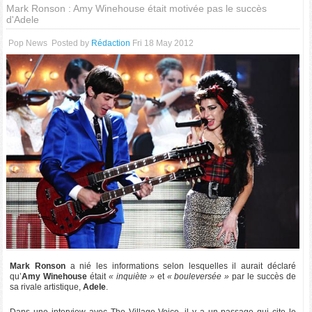
Mark Ronson : Amy Winehouse était motivée pas le succès
d'Adele
Pop News
Posted by
Rédaction
Fri 18 May 2012
Mark Ronson
a nié les informations selon lesquelles il aurait déclaré
qu’
Amy Winehouse
était
« inquiète »
et
« bouleversée »
par le succès de
sa rivale artistique,
Adele
.
Dans une interview avec The Village Voice, il y a un passage qui cite le