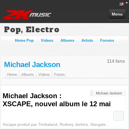
Menu
Pop, Electro
Home Pop
Videos
Albums
Artists
Forums
114 fans
Michael Jackson
Home
Albums
Videos
Forum
Michael Jackson
Michael Jackson :
XSCAPE, nouvel album le 12 mai
Xscape produit par Timbaland, Rodney Jerkins, Stargate...