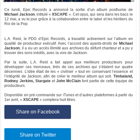
Ce lundi, Epic Records a annoncé la sortie d’un album posthume de
Michael Jackson
, intitulé «
XSCAPE
». Cet opus, qui sera dans les bacs le
12 mai, a vu le jour grâce à la collaboration entre le label et les héritiers du
Roi de la Pop.
L.A. Reid, le PDG d’Epic Records, a travaillé activement sur l’album en
qualité de producteur exécutif. Avec l’accord des ayants-droits de
Michael
Jackson
, il a eu un accès illimité aux archives du défunt chanteur et a pu y
trouver des sons inédits, avec la voix de Jackson.
Par la suite, L.A. Reid a fait appel aux meilleurs producteurs pour
développer ces morceaux, tirés de ces archives qui s’étalent sur quatre
décennies. L’idée était de les « civiliser » tout en conservant l’essence et
l’intégrité de Jackson, afin de créer le meilleur album qui soit.
Timbaland,
Rodney Jerkins, Stargate
et
John McClain
font partie de cette équipe de
producteurs.
Disponible en pré-commande sur iTunes et d’autres plateformes à partir du
1er avril, «
XSCAPE
» comptera huit titres.
Share on Facebook
Share on Twitter