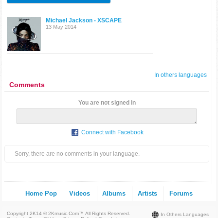
Michael Jackson - XSCAPE
13 May 2014
In others languages
Comments
You are not signed in
Connect with Facebook
Sorry, there are no comments in your language.
Home Pop
Videos
Albums
Artists
Forums
Copyright 2K14 © 2Kmusic.com™
All Rights Reserved
.
In Others Languages