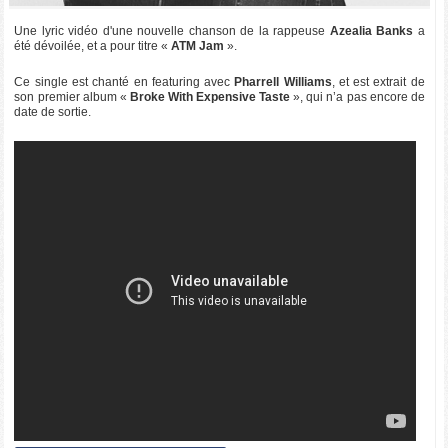
Une lyric vidéo d'une nouvelle chanson de la rappeuse
Azealia Banks
a
été dévoilée, et a pour titre «
ATM Jam
».
Ce single est chanté en featuring avec
Pharrell Williams
, et est extrait de
son premier album «
Broke With Expensive Taste
», qui n’a pas encore de
date de sortie.