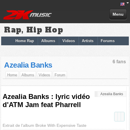
Menu
Rap, Hip Hop
Home Rap
Albums
Videos
Artists
Forums
6 fans
Azealia Banks
Home
Albums
Videos
Forum
Azealia Banks
Azealia Banks : lyric vidéo
d'ATM Jam feat Pharrell
Extrait de l'album Broke With Expensive Taste