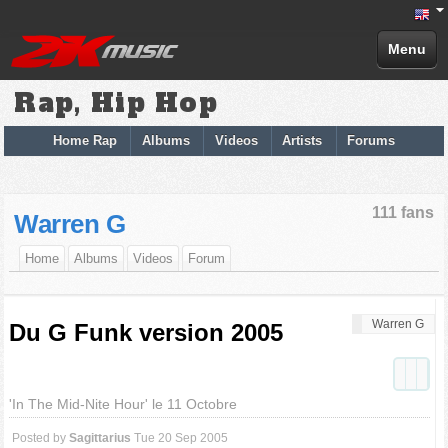
Menu
Rap, Hip Hop
Home Rap
Albums
Videos
Artists
Forums
111 fans
Warren G
Home
Albums
Videos
Forum
Warren G
Du G Funk version 2005
'In The Mid-Nite Hour' le 11 Octobre
Posted by
Sagittarius
Tue 20 Sep 2005