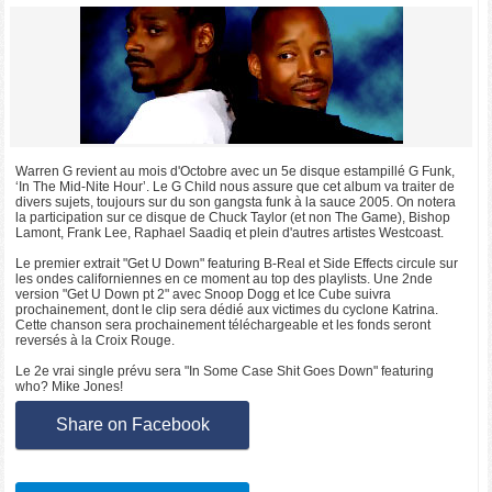
Warren G revient au mois d'Octobre avec un 5e disque estampillé G Funk,
‘In The Mid-Nite Hour’. Le G Child nous assure que cet album va traiter de
divers sujets, toujours sur du son gangsta funk à la sauce 2005. On notera
la participation sur ce disque de Chuck Taylor (et non The Game), Bishop
Lamont, Frank Lee, Raphael Saadiq et plein d'autres artistes Westcoast.
Le premier extrait "Get U Down" featuring B-Real et Side Effects circule sur
les ondes californiennes en ce moment au top des playlists. Une 2nde
version "Get U Down pt 2" avec Snoop Dogg et Ice Cube suivra
prochainement, dont le clip sera dédié aux victimes du cyclone Katrina.
Cette chanson sera prochainement téléchargeable et les fonds seront
reversés à la Croix Rouge.
Le 2e vrai single prévu sera "In Some Case Shit Goes Down" featuring
who? Mike Jones!
Share on Facebook