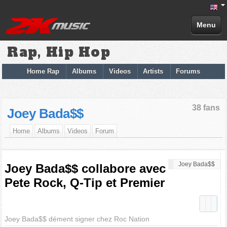
Menu
Rap, Hip Hop
Home Rap
Albums
Videos
Artists
Forums
38 fans
Joey Bada$$
Home
Albums
Videos
Forum
Joey Bada$$
Joey Bada$$ collabore avec
Pete Rock, Q-Tip et Premier
Joey Bada$$ dément signer chez Roc Nation