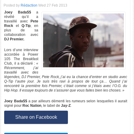
Posted by
Rédaction
Wed 27 Feb 2013
Joey Bada$$
a
révélé qu’il a
travaillé avec
Pete
Rock
et
Q-Tip
, en
plus de sa
collaboration avec
DJ Premier.
Lors d’une interview
accordée à Power
105 The Breakfast
Club, il a déclaré :
«
Récemment, j’ai
travaillé avec des
légendes, DJ Premier, Pete Rock, j’ai eu la chance d’entrer en studio avec
Q-Tip l’autre jour. Je suis très ravi à propos de tout ça… Quand j’ai
rencontré la première fois Premier, c’était comme si j’étais avec l’O.G. du
Hip Hop. Il essaye toujours de s’assurer que vous faites bien les choses. »
Joey Bada$$
a par ailleurs démenti les rumeurs selon lesquelles il aurait
signé pour
Roc Nation
, le label de
Jay-Z
.
Share on Facebook