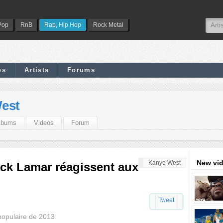
Pop
RnB
Rap, Hip Hop
Rock Metal
os
Artists
Forums
est
lbums
Videos
Forum
New vi
Kanye West
ck Lamar réagissent aux
Tweet
populaire de 2013