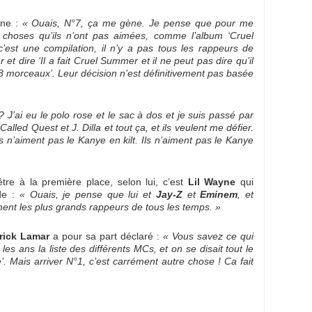
nne :
« Ouais, N°7, ça me gène. Je pense que pour me
 choses qu’ils n’ont pas aimées, comme l’album ‘Cruel
c’est une compilation, il n’y a pas tous les rappeurs de
t dire ‘Il a fait Cruel Summer et il ne peut pas dire qu’il
r 8 morceaux’. Leur décision n’est définitivement pas basée
 J’ai eu le polo rose et le sac à dos et je suis passé par
alled Quest et J. Dilla et tout ça, et ils veulent me défier.
s n’aiment pas le Kanye en kilt. Ils n’aiment pas le Kanye
re à la première place, selon lui, c’est
Lil Wayne
qui
de :
« Ouais, je pense que lui et
Jay-Z
et
Eminem
, et
ent les plus grands rappeurs de tous les temps. »
rick Lamar
a pour sa part déclaré :
« Vous savez ce qui
les ans la liste des différents MCs, et on se disait tout le
e’. Mais arriver N°1, c’est carrément autre chose ! Ca fait
: