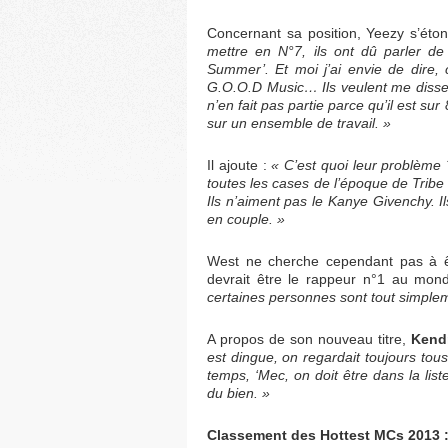
Concernant sa position, Yeezy s’éto
mettre en N°7, ils ont dû parler de
Summer’. Et moi j’ai envie de dire, 
G.O.O.D Music… Ils veulent me disser e
n’en fait pas partie parce qu’il est su
sur un ensemble de travail. »
Il ajoute :
« C’est quoi leur problème ?
toutes les cases de l’époque de Tribe C
Ils n’aiment pas le Kanye Givenchy. Il
en couple. »
West ne cherche cependant pas à êt
devrait être le rappeur n°1 au mon
certaines personnes sont tout simplem
A propos de son nouveau titre,
Kend
est dingue, on regardait toujours tous 
temps, ‘Mec, on doit être dans la list
du bien. »
Classement des Hottest MCs 2013 