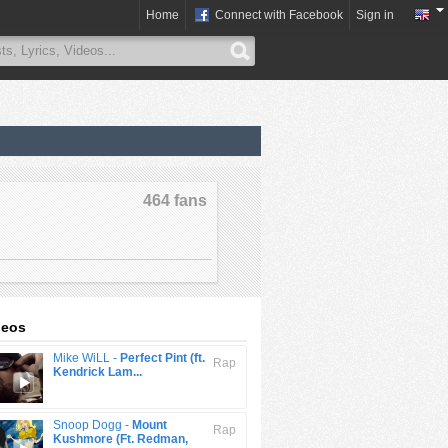
Home
Connect with Facebook
Sign in
464 fans
deos
Mike WiLL -
Perfect Pint (ft.
Rap
Kendrick Lam...
Snoop Dogg -
Mount
Rap
Kushmore (Ft. Redman,