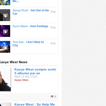
Me...
Aesop Rock -
Get Out of the
Rap
Car
Gucci Mane -
Hurt Feelings
Rap
Troy Ave -
I Ain't Mad At
Rap
Cha
 Kanye West News
Kanye West compte sortir
3 albums par an
Wed 16 Mar 2016
Kanye West
2
Kanye West : So Help Me