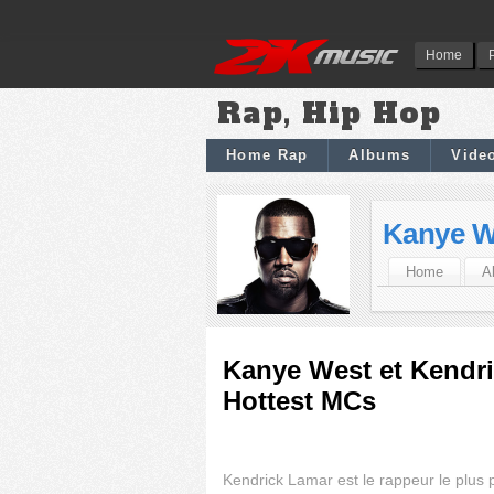
Home
Rap, Hip Hop
Home Rap
Albums
Vide
Kanye W
Home
A
Kanye West et Kendri
Hottest MCs
Kendrick Lamar est le rappeur le plus 