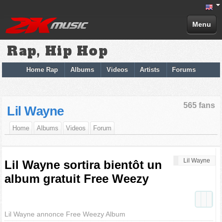
Menu
Rap, Hip Hop
Home Rap
Albums
Videos
Artists
Forums
565 fans
Lil Wayne
Home
Albums
Videos
Forum
Lil Wayne
Lil Wayne sortira bientôt un
album gratuit Free Weezy
Lil Wayne annonce Free Weezy Album