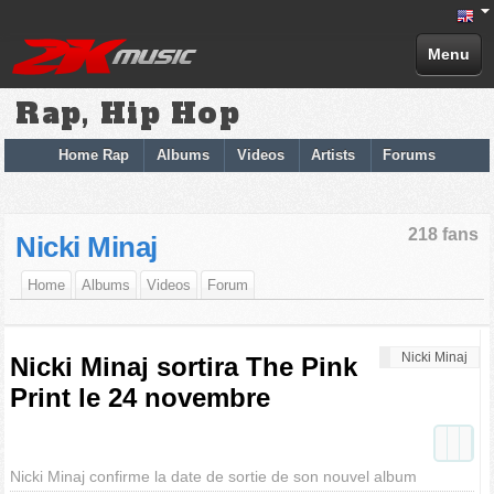
Menu
Rap, Hip Hop
Home Rap
Albums
Videos
Artists
Forums
218 fans
Nicki Minaj
Home
Albums
Videos
Forum
Nicki Minaj
Nicki Minaj sortira The Pink
Print le 24 novembre
Nicki Minaj confirme la date de sortie de son nouvel album