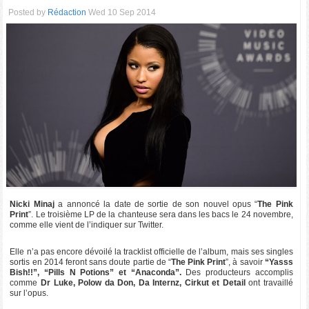
Posted by
Rédaction
Wed 10 Sep 2014
Nicki Minaj
a annoncé la date de sortie de son nouvel opus “
The Pink
Print
”. Le troisième LP de la chanteuse sera dans les bacs le 24 novembre,
comme elle vient de l’indiquer sur Twitter.
Elle n’a pas encore dévoilé la tracklist officielle de l’album, mais ses singles
sortis en 2014 feront sans doute partie de “
The Pink Print
”, à savoir
“Yasss
Bish!!”, “Pills N Potions” et “Anaconda”.
Des producteurs accomplis
comme
Dr Luke, Polow da Don, Da Internz, Cirkut et Detail
ont travaillé
sur l’opus.