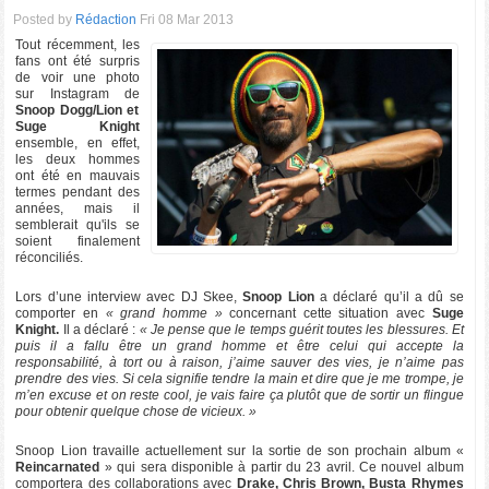
Posted by
Rédaction
Fri 08 Mar 2013
Tout récemment, les
fans ont été surpris
de voir une photo
sur Instagram de
Snoop Dogg/Lion et
Suge Knight
ensemble, en effet,
les deux hommes
ont été en mauvais
termes pendant des
années, mais il
semblerait qu'ils se
soient finalement
réconciliés.
Lors d’une interview avec DJ Skee,
Snoop Lion
a déclaré qu’il a dû se
comporter en
« grand homme »
concernant cette situation avec
Suge
Knight.
Il a déclaré :
« Je pense que le temps guérit toutes les blessures. Et
puis il a fallu être un grand homme et être celui qui accepte la
responsabilité, à tort ou à raison, j’aime sauver des vies, je n’aime pas
prendre des vies. Si cela signifie tendre la main et dire que je me trompe, je
m’en excuse et on reste cool, je vais faire ça plutôt que de sortir un flingue
pour obtenir quelque chose de vicieux. »
Snoop Lion travaille actuellement sur la sortie de son prochain album «
Reincarnated
» qui sera disponible à partir du 23 avril. Ce nouvel album
comportera des collaborations avec
Drake, Chris Brown, Busta Rhymes