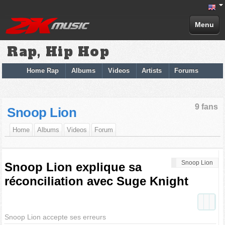
Menu
Rap, Hip Hop
Home Rap
Albums
Videos
Artists
Forums
9 fans
Snoop Lion
Home
Albums
Videos
Forum
Snoop Lion
Snoop Lion explique sa
réconciliation avec Suge Knight
Snoop Lion accepte ses erreurs