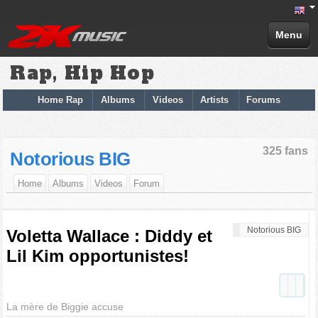
Menu
Rap, Hip Hop
Home Rap
Albums
Videos
Artists
Forums
325 fans
Notorious BIG
Home
Albums
Videos
Forum
Notorious BIG
Voletta Wallace : Diddy et
Lil Kim opportunistes!
La mère de Biggie accuse