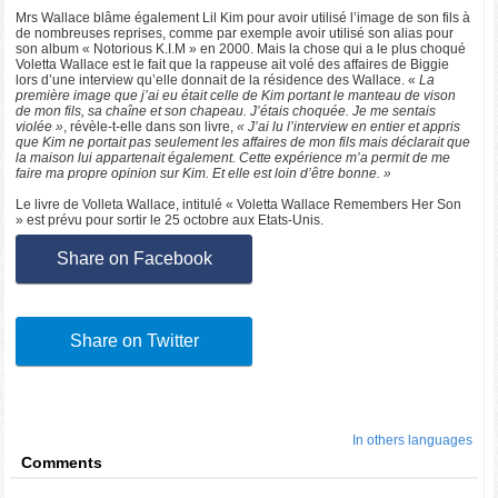
Mrs Wallace blâme également Lil Kim pour avoir utilisé l’image de son fils à
de nombreuses reprises, comme par exemple avoir utilisé son alias pour
son album « Notorious K.I.M » en 2000. Mais la chose qui a le plus choqué
Voletta Wallace est le fait que la rappeuse ait volé des affaires de Biggie
lors d’une interview qu’elle donnait de la résidence des Wallace. «
La
première image que j’ai eu était celle de Kim portant le manteau de vison
de mon fils, sa chaîne et son chapeau. J’étais choquée. Je me sentais
violée »
, révèle-t-elle dans son livre,
« J’ai lu l’interview en entier et appris
que Kim ne portait pas seulement les affaires de mon fils mais déclarait que
la maison lui appartenait également. Cette expérience m’a permit de me
faire ma propre opinion sur Kim. Et elle est loin d’être bonne. »
Le livre de Volleta Wallace, intitulé « Voletta Wallace Remembers Her Son
» est prévu pour sortir le 25 octobre aux Etats-Unis.
Share on Facebook
Share on Twitter
In others languages
Comments