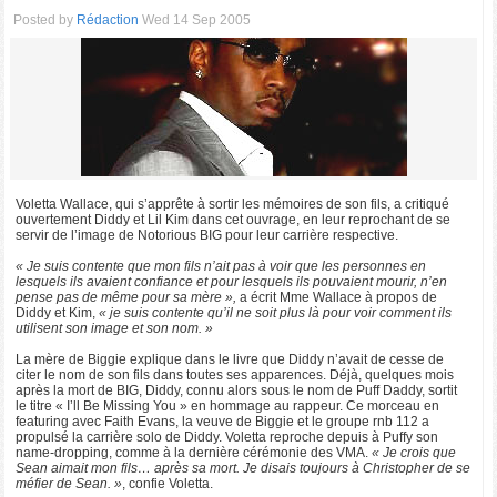
Posted by
Rédaction
Wed 14 Sep 2005
Voletta Wallace, qui s’apprête à sortir les mémoires de son fils, a critiqué
ouvertement Diddy et Lil Kim dans cet ouvrage, en leur reprochant de se
servir de l’image de Notorious BIG pour leur carrière respective.
« Je suis contente que mon fils n’ait pas à voir que les personnes en
lesquels ils avaient confiance et pour lesquels ils pouvaient mourir, n’en
pense pas de même pour sa mère »,
a écrit Mme Wallace à propos de
Diddy et Kim,
« je suis contente qu’il ne soit plus là pour voir comment ils
utilisent son image et son nom. »
La mère de Biggie explique dans le livre que Diddy n’avait de cesse de
citer le nom de son fils dans toutes ses apparences. Déjà, quelques mois
après la mort de BIG, Diddy, connu alors sous le nom de Puff Daddy, sortit
le titre « I’ll Be Missing You » en hommage au rappeur. Ce morceau en
featuring avec Faith Evans, la veuve de Biggie et le groupe rnb 112 a
propulsé la carrière solo de Diddy. Voletta reproche depuis à Puffy son
name-dropping, comme à la dernière cérémonie des VMA.
« Je crois que
Sean aimait mon fils… après sa mort. Je disais toujours à Christopher de se
méfier de Sean. »
, confie Voletta.