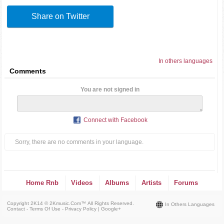
Share on Twitter
In others languages
Comments
You are not signed in
Connect with Facebook
Sorry, there are no comments in your language.
Home Rnb
Videos
Albums
Artists
Forums
Copyright 2K14 © 2Kmusic.com™
All Rights Reserved
.
In Others Languages
Contact - Terms Of Use - Privacy Policy
|
Google+