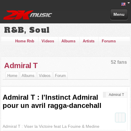
Menu
R&B, Soul
Home Rnb
Videos
Albums
Artists
Forums
52 fans
Admiral T
Home
Albums
Videos
Forum
Admiral T
Admiral T : l'Instinct Admiral
pour un avril ragga-dancehall
Admiral T : Viser la Victoire feat La Fouine & Medine