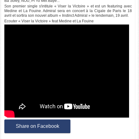
Ba Soley, NOU, Pi Yo Met Baye...
Son premier single s'intitule « Viser la Victoire » et est un featuring avec
Medine et La Fouine. Admiral sera en concert à la Cigale de Paris le 18
avril et sortira son nouvel album « Instinct Admiral » le lendemain, 19 avril.
Ecouter « Viser la Victoire » feat Medine et La Fouine
Share on Facebook