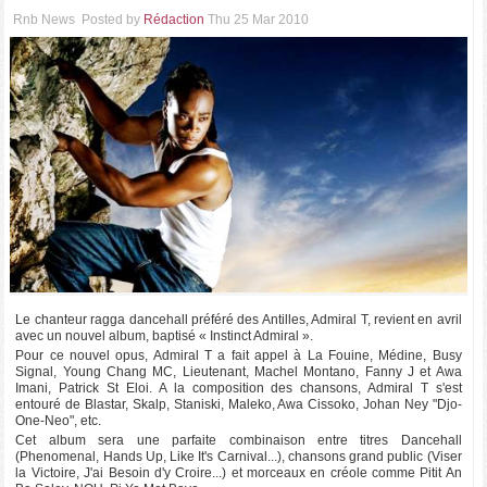
Rnb News
Posted by
Rédaction
Thu 25 Mar 2010
Le chanteur ragga dancehall préféré des Antilles, Admiral T, revient en avril
avec un nouvel album, baptisé « Instinct Admiral ».
Pour ce nouvel opus, Admiral T a fait appel à La Fouine, Médine, Busy
Signal, Young Chang MC, Lieutenant, Machel Montano, Fanny J et Awa
Imani, Patrick St Eloi. A la composition des chansons, Admiral T s'est
entouré de Blastar, Skalp, Staniski, Maleko, Awa Cissoko, Johan Ney "Djo-
One-Neo", etc.
Cet album sera une parfaite combinaison entre titres Dancehall
(Phenomenal, Hands Up, Like It's Carnival...), chansons grand public (Viser
la Victoire, J'ai Besoin d'y Croire...) et morceaux en créole comme Pitit An