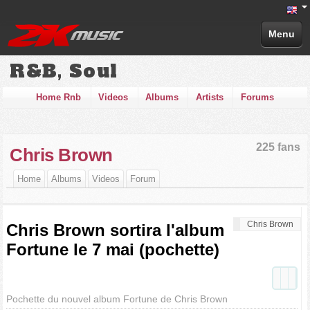
Menu
R&B, Soul
Home Rnb
Videos
Albums
Artists
Forums
225 fans
Chris Brown
Home
Albums
Videos
Forum
Chris Brown
Chris Brown sortira l'album
Fortune le 7 mai (pochette)
Pochette du nouvel album Fortune de Chris Brown