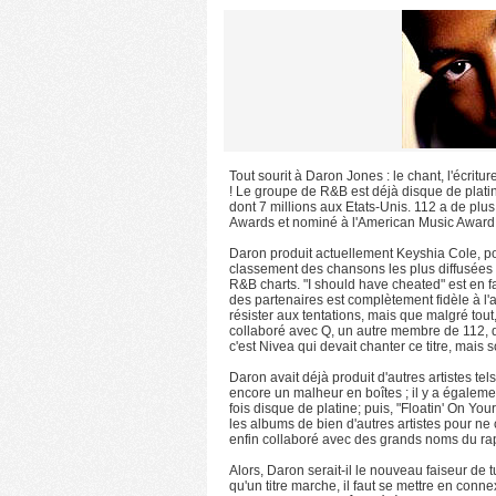
Tout sourit à Daron Jones : le chant, l'écritu
! Le groupe de R&B est déjà disque de plati
dont 7 millions aux Etats-Unis. 112 a de pl
Awards et nominé à l'American Music Award
Daron produit actuellement Keyshia Cole, po
classement des chansons les plus diffusées en
R&B charts. "I should have cheated" est en f
des partenaires est complètement fidèle à l'
résister aux tentations, mais que malgré tou
collaboré avec Q, un autre membre de 112, qu
c'est Nivea qui devait chanter ce titre, mais s
Daron avait déjà produit d'autres artistes tels
encore un malheur en boîtes ; il y a égalem
fois disque de platine; puis, "Floatin' On Y
les albums de bien d'autres artistes pour ne 
enfin collaboré avec des grands noms du rap:
Alors, Daron serait-il le nouveau faiseur de 
qu'un titre marche, il faut se mettre en conne