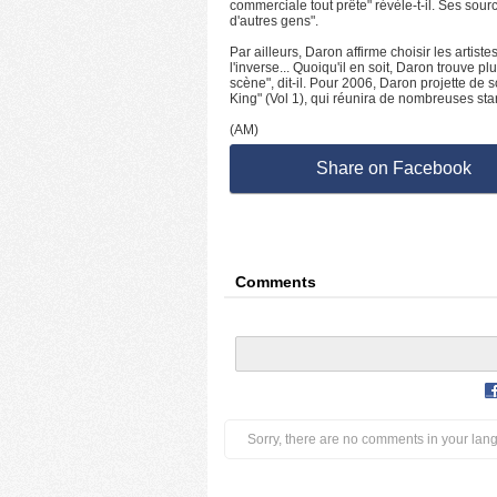
commerciale tout prête" révèle-t-il. Ses source
d'autres gens".
Par ailleurs, Daron affirme choisir les artist
l'inverse... Quoiqu'il en soit, Daron trouve pl
scène", dit-il. Pour 2006, Daron projette de 
King" (Vol 1), qui réunira de nombreuses sta
(AM)
Share on Facebook
Comments
Sorry, there are no comments in your lan