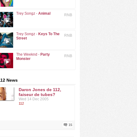
Trey Songz -
Animal
RNB
Trey Songz -
Keys To The
RNB
Street
The Weeknd -
Party
RNB
Monster
112 News
Daron Jones de 112,
faiseur de tubes?
Wed 14 Dec 2005
112
15