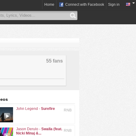
Home
Connect with Facebook
Sign in
55 fans
deos
John Legend -
Surefire
RNB
Jason Derulo -
Swalla (feat.
RNB
Nicki Minaj &...