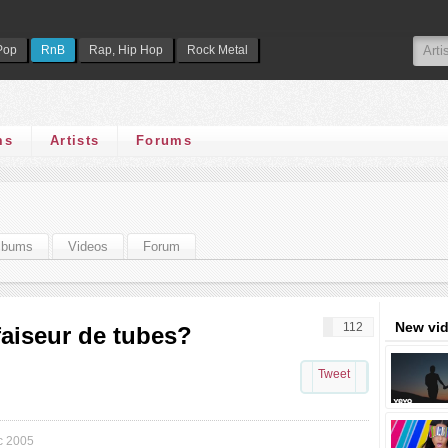
Pop
RnB
Rap, Hip Hop
Rock Metal
ms
Artists
Forums
lbums
Videos
Forum
New vi
112
faiseur de tubes?
Tweet
c 2005