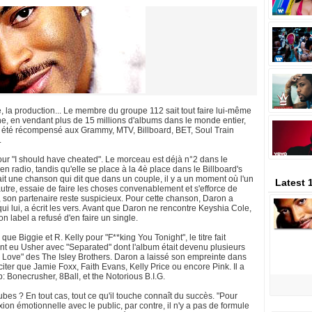
re, la production... Le membre du groupe 112 sait tout faire lui-même
ne, en vendant plus de 15 millions d'albums dans le monde entier,
us été récompensé aux Grammy, MTV, Billboard, BET, Soul Train
.
ur "I should have cheated". Le morceau est déjà n°2 dans le
 radio, tandis qu'elle se place à la 4è place dans le Billboard's
ait une chanson qui dit que dans un couple, il y a un moment où l'un
Latest 
autre, essaie de faire les choses convenablement et s'efforce de
t, son partenaire reste suspicieux. Pour cette chanson, Daron a
i lui, a écrit les vers. Avant que Daron ne rencontre Keyshia Cole,
on label a refusé d'en faire un single.
 que Biggie et R. Kelly pour "F**king You Tonight", le titre fait
ent eu Usher avec "Separated" dont l'album était devenu plusieurs
our Love" des The Isley Brothers. Daron a laissé son empreinte dans
citer que Jamie Foxx, Faith Evans, Kelly Price ou encore Pink. Il a
 Bonecrusher, 8Ball, et the Notorious B.I.G.
tubes ? En tout cas, tout ce qu'il touche connaît du succès. "Pour
xion émotionnelle avec le public, par contre, il n'y a pas de formule