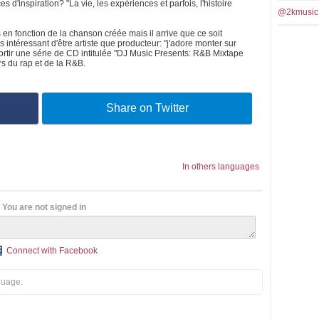
s d'inspiration? "La vie, les expériences et parfois, l'histoire
@2kmusic
es en fonction de la chanson créée mais il arrive que ce soit
us intéressant d'être artiste que producteur: "j'adore monter sur
sortir une série de CD intitulée "DJ Music Presents: R&B Mixtape
rs du rap et de la R&B.
Share on Twitter
In others languages
You are not signed in
Connect with Facebook
guage.