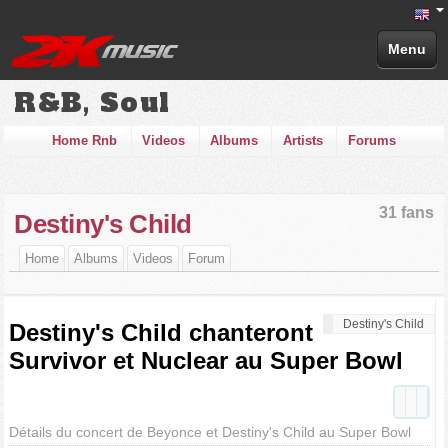
Menu
R&B, Soul
Home Rnb
Videos
Albums
Artists
Forums
31 fans
Destiny's Child
Home
Albums
Videos
Forum
Destiny's Child
Destiny's Child chanteront
Survivor et Nuclear au Super Bowl
Détails du concert de Beyonce et Destiny's Child au Super Bowl