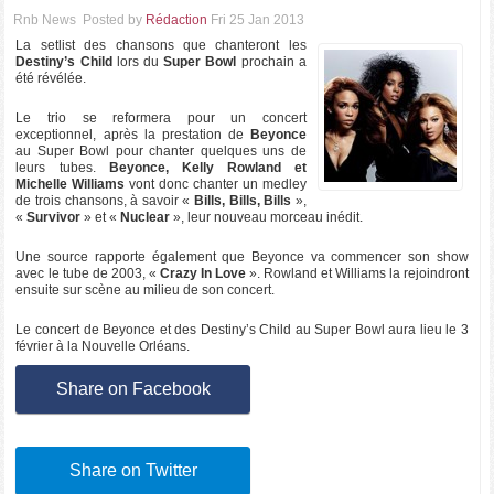
Rnb News
Posted by
Rédaction
Fri 25 Jan 2013
La setlist des chansons que chanteront les
Destiny’s Child
lors du
Super Bowl
prochain a
été révélée.
Le trio se reformera pour un concert
exceptionnel, après la prestation de
Beyonce
au Super Bowl pour chanter quelques uns de
leurs tubes.
Beyonce, Kelly Rowland et
Michelle Williams
vont donc chanter un medley
de trois chansons, à savoir «
Bills, Bills, Bills
»,
«
Survivor
» et «
Nuclear
», leur nouveau morceau inédit.
Une source rapporte également que Beyonce va commencer son show
avec le tube de 2003, «
Crazy In Love
». Rowland et Williams la rejoindront
ensuite sur scène au milieu de son concert.
Le concert de Beyonce et des Destiny’s Child au Super Bowl aura lieu le 3
février à la Nouvelle Orléans.
Share on Facebook
Share on Twitter