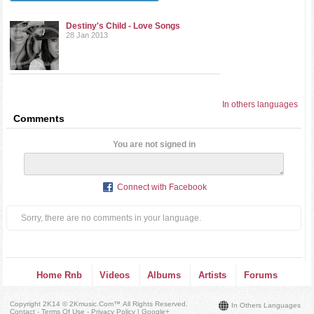
Destiny's Child - Love Songs
28 Jan 2013
In others languages
Comments
You are not signed in
Connect with Facebook
Sorry, there are no comments in your language.
Home Rnb
Videos
Albums
Artists
Forums
Copyright 2K14 © 2Kmusic.com™
All Rights Reserved
.
In Others Languages
Contact - Terms Of Use - Privacy Policy
|
Google+