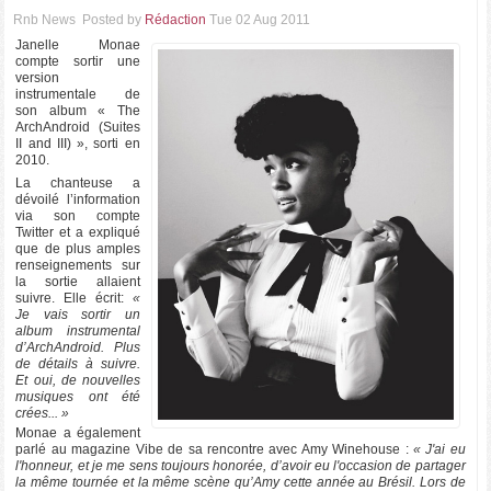
Rnb News
Posted by
Rédaction
Tue 02 Aug 2011
Janelle Monae
compte sortir une
version
instrumentale de
son album « The
ArchAndroid (Suites
II and III) », sorti en
2010.
La chanteuse a
dévoilé l’information
via son compte
Twitter et a expliqué
que de plus amples
renseignements sur
la sortie allaient
suivre. Elle écrit:
«
Je vais sortir un
album instrumental
d’ArchAndroid. Plus
de détails à suivre.
Et oui, de nouvelles
musiques ont été
crées... »
Monae a également
parlé au magazine Vibe de sa rencontre avec Amy Winehouse :
« J'ai eu
l'honneur, et je me sens toujours honorée, d’avoir eu l'occasion de partager
la même tournée et la même scène qu’Amy cette année au Brésil. Lors de