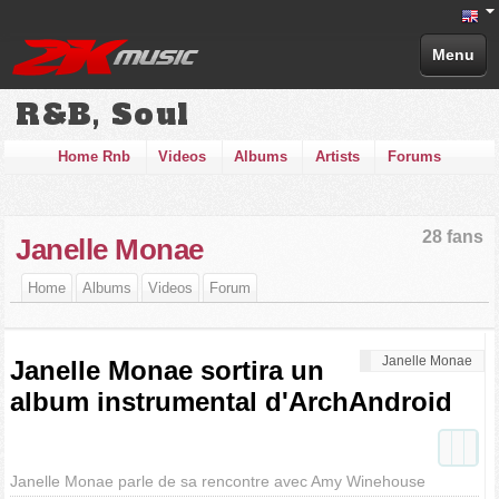
Menu
R&B, Soul
Home Rnb
Videos
Albums
Artists
Forums
28 fans
Janelle Monae
Home
Albums
Videos
Forum
Janelle Monae
Janelle Monae sortira un
album instrumental d'ArchAndroid
Janelle Monae parle de sa rencontre avec Amy Winehouse