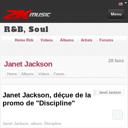
Menu
R&B, Soul
Home Rnb
Videos
Albums
Artists
Forums
28 fans
Janet Jackson
Home
Albums
Videos
Forum
Janet Jackson
Janet Jackson, déçue de la
promo de "Discipline"
Janet Jackson, album, Discipline