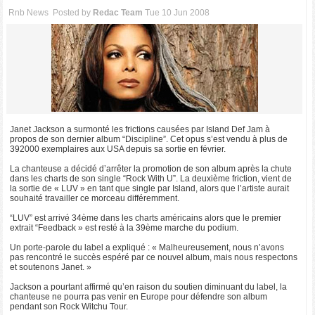
Rnb News
Posted by
Redac Team
Tue 10 Jun 2008
Janet Jackson a surmonté les frictions causées par Island Def Jam à
propos de son dernier album “Discipline”. Cet opus s’est vendu à plus de
392000 exemplaires aux USA depuis sa sortie en février.
La chanteuse a décidé d’arrêter la promotion de son album après la chute
dans les charts de son single “Rock With U”. La deuxième friction, vient de
la sortie de « LUV » en tant que single par Island, alors que l’artiste aurait
souhaité travailler ce morceau différemment.
“LUV” est arrivé 34ème dans les charts américains alors que le premier
extrait “Feedback » est resté à la 39ème marche du podium.
Un porte-parole du label a expliqué : « Malheureusement, nous n’avons
pas rencontré le succès espéré par ce nouvel album, mais nous respectons
et soutenons Janet. »
Jackson a pourtant affirmé qu’en raison du soutien diminuant du label, la
chanteuse ne pourra pas venir en Europe pour défendre son album
pendant son Rock Witchu Tour.