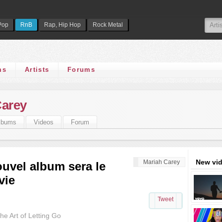
Pop
RnB
Rap, Hip Hop
Rock Metal
ms
Artists
Forums
Carey
lbums
Videos
Forum
New vi
Mariah Carey
ouvel album sera le
vie
Tweet
he Art of Letting Go