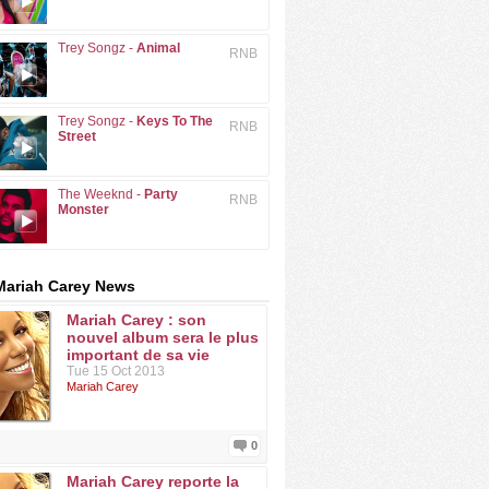
Trey Songz -
Animal
RNB
Trey Songz -
Keys To The
RNB
Street
The Weeknd -
Party
RNB
Monster
Mariah Carey News
Mariah Carey : son
nouvel album sera le plus
important de sa vie
Tue 15 Oct 2013
Mariah Carey
0
Mariah Carey reporte la