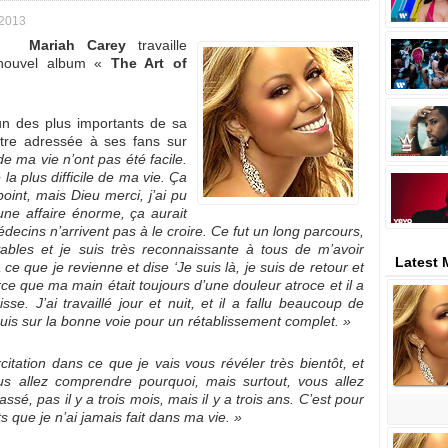
 2013
Mariah Carey
travaille
 nouvel album «
The Art of
un des plus importants de sa
ttre adressée à ses fans sur
de ma vie n’ont pas été facile.
 la plus difficile de ma vie. Ça
point, mais Dieu merci, j’ai pu
une affaire énorme, ça aurait
cins n’arrivent pas à le croire. Ce fut un long parcours,
yables et je suis très reconnaissante à tous de m’avoir
Latest 
e que je revienne et dise ‘Je suis là, je suis de retour et
parce que ma main était toujours d’une douleur atroce et il a
sse. J’ai travaillé jour et nuit, et il a fallu beaucoup de
suis sur la bonne voie pour un rétablissement complet. »
citation dans ce que je vais vous révéler très bientôt, et
s allez comprendre pourquoi, mais surtout, vous allez
ssé, pas il y a trois mois, mais il y a trois ans. C’est pour
s que je n’ai jamais fait dans ma vie. »