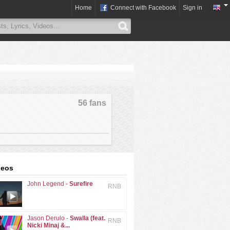
Home
Connect with Facebook
Sign in
56 fans
deos
John Legend -
Surefire
RNB
Jason Derulo -
Swalla (feat.
RNB
Nicki Minaj &...