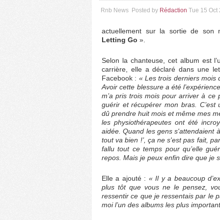
Rnb News
Posted by
Rédaction
Tue 15 Oct
actuellement sur la sortie de son
Letting Go
».
Selon la chanteuse, cet album est l’
carrière, elle a déclaré dans une le
Facebook :
« Les trois derniers mois 
Avoir cette blessure a été l’expérience
m’a pris trois mois pour arriver à ce 
guérir et récupérer mon bras. C’est 
dû prendre huit mois et même mes méde
les physiothérapeutes ont été incro
aidée. Quand les gens s'attendaient à c
tout va bien !’, ça ne s'est pas fait, 
fallu tout ce temps pour qu’elle guéri
repos. Mais je peux enfin dire que je 
Elle a ajouté :
« Il y a beaucoup d’ex
plus tôt que vous ne le pensez, vou
ressentir ce que je ressentais par le pa
moi l’un des albums les plus important