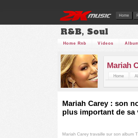
Home
R&B, Soul
Home Rnb
Videos
Albu
Mariah 
Home
A
Mariah Carey : son n
plus important de sa 
Mariah Carey travaille sur son album T