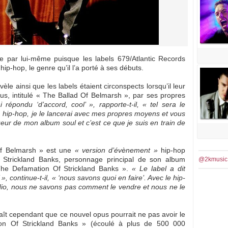
e par lui-même puisque les labels 679/Atlantic Records
ip-hop, le genre qu’il l’a porté à ses débuts.
le ainsi que les labels étaient circonspects lorsqu’il leur
us, intitulé « The Ballad Of Belmarsh », par ses propres
i répondu ‘d’accord, cool’ », rapporte-t-il, « tel sera le
 hip-hop, je le lancerai avec mes propres moyens et vous
lueur de mon album soul et c’est ce que je suis en train de
Of Belmarsh » est une
« version d’évènement »
hip-hop
go Strickland Banks, personnage principal de son album
@2kmusic
« The Defamation Of Strickland Banks ».
« Le label a dit
, continue-t-il, « ‘nous savons quoi en faire’. Avec le hip-
adio, nous ne savons pas comment le vendre et nous ne le
naît cependant que ce nouvel opus pourrait ne pas avoir le
n Of Strickland Banks » (écoulé à plus de 500 000