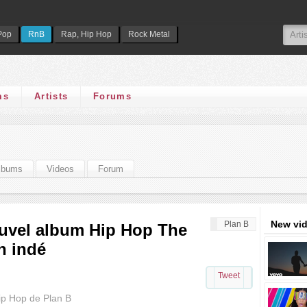
Pop
RnB
Rap, Hip Hop
Rock Metal
ms
Artists
Forums
lbums
Videos
Forum
New vi
Plan B
ouvel album Hip Hop The
n indé
Tweet
Hip Hop de Plan B