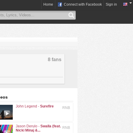
Home
Connect with Facebook
Sign in
8 fans
deos
John Legend -
Surefire
RNB
Jason Derulo -
Swalla (feat.
RNB
Nicki Minaj &...