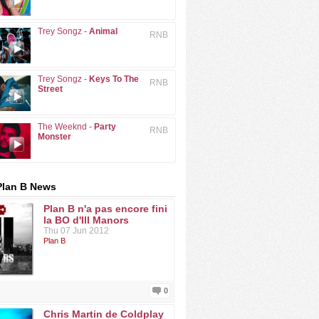
Trey Songz -
Animal
RNB
Trey Songz -
Keys To The
RNB
Street
The Weeknd -
Party
RNB
Monster
Plan B News
Plan B n'a pas encore fini
la BO d'Ill Manors
Thu 07 Jun 2012
Plan B
0
Chris Martin de Coldplay