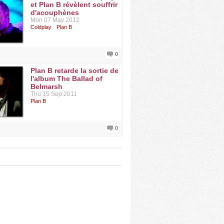
et Plan B révèlent souffrir
d'acouphènes
Mon 07 May 2012
Coldplay
Plan B
0
Plan B retarde la sortie de
l'album The Ballad of
Belmarsh
Thu 15 Sep 2011
Plan B
0