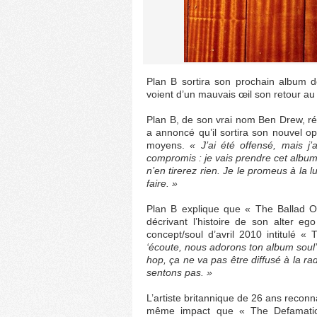
Plan B sortira son prochain album d
voient d’un mauvais œil son retour au h
Plan B, de son vrai nom Ben Drew, révè
a annoncé qu’il sortira son nouvel op
moyens.
« J’ai été offensé, mais j’a
compromis : je vais prendre cet album
n’en tirerez rien. Je le promeus à la 
faire. »
Plan B explique que « The Ballad 
décrivant l’histoire de son alter e
concept/soul d’avril 2010 intitulé 
‘écoute, nous adorons ton album soul’ »
hop, ça ne va pas être diffusé à la r
sentons pas. »
L’artiste britannique de 26 ans recon
même impact que « The Defamatio