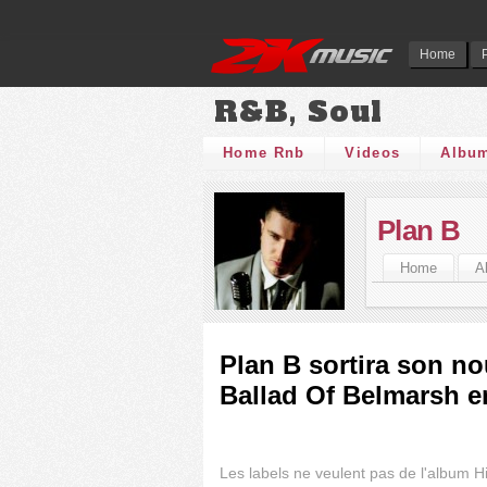
Home
R&B, Soul
Home Rnb
Videos
Albu
Plan B
Home
A
Plan B sortira son n
Ballad Of Belmarsh e
Les labels ne veulent pas de l'album 