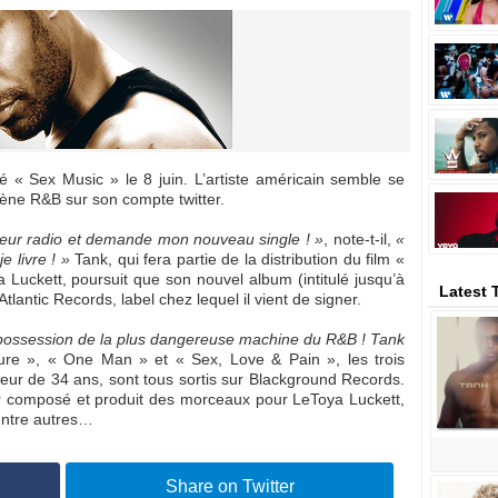
lé « Sex Music » le 8 juin. L’artiste américain semble se
cène R&B sur son compte twitter.
leur radio et demande mon nouveau single ! »
, note-t-il,
«
e livre ! »
Tank, qui fera partie de la distribution du film «
Luckett, poursuit que son nouvel album (intitulé jusqu’à
Latest 
tlantic Records, label chez lequel il vient de signer.
 possession de la plus dangereuse machine du R&B ! Tank
ture », « One Man » et « Sex, Love & Pain », les trois
eur de 34 ans, sont tous sortis sur Blackground Records.
ir composé et produit des morceaux pour LeToya Luckett,
entre autres…
Share on Twitter