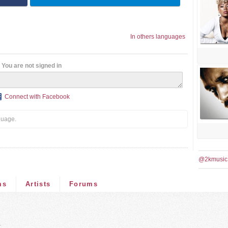
In others languages
You are not signed in
Connect with Facebook
guage.
@2kmusic
ms
Artists
Forums
.