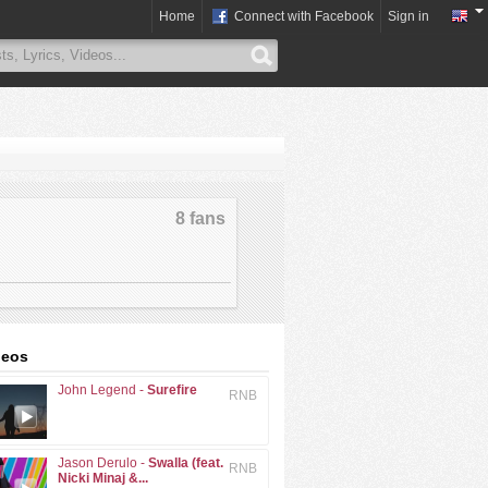
Home
Connect with Facebook
Sign in
8 fans
deos
John Legend -
Surefire
RNB
Jason Derulo -
Swalla (feat.
RNB
Nicki Minaj &...