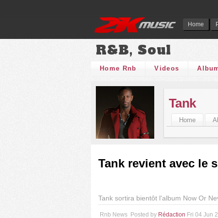
Home
R&B, Soul
Home Rnb
Videos
Albu
Tank
Home
A
Tank revient avec le 
Tank sortira bientôt l'album Now Or Ne
Rnb News
Posted by
Rédaction
Fri 04 Jun 