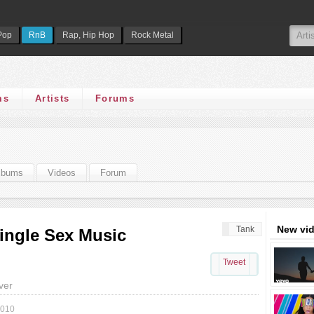
Pop
RnB
Rap, Hip Hop
Rock Metal
ms
Artists
Forums
lbums
Videos
Forum
New vi
Tank
single Sex Music
Tweet
ver
2010