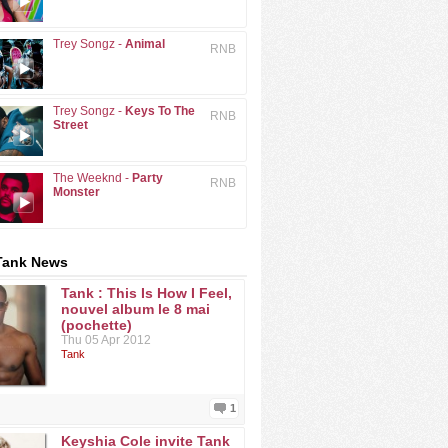
Trey Songz -
Animal
RNB
Trey Songz -
Keys To The
RNB
Street
The Weeknd -
Party
RNB
Monster
Tank News
Tank : This Is How I Feel,
nouvel album le 8 mai
(pochette)
Thu 05 Apr 2012
Tank
1
Keyshia Cole invite Tank