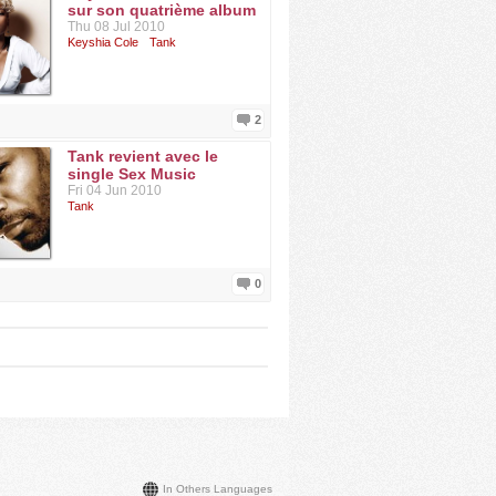
sur son quatrième album
Thu 08 Jul 2010
Keyshia Cole
Tank
2
Tank revient avec le
single Sex Music
Fri 04 Jun 2010
Tank
0
In Others Languages