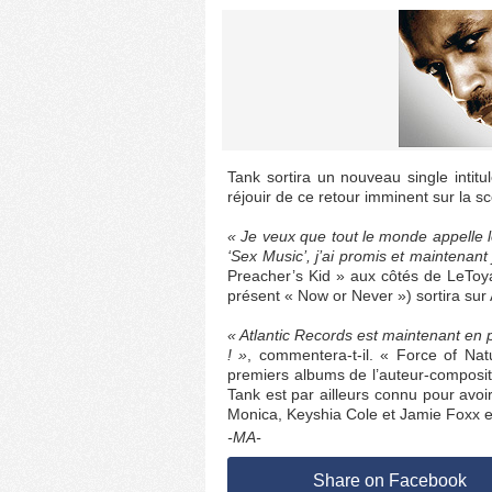
Tank sortira un nouveau single intitu
réjouir de ce retour imminent sur la s
« Je veux que tout le monde appelle 
‘Sex Music’, j’ai promis et maintenant j
Preacher’s Kid » aux côtés de LeToya 
présent « Now or Never ») sortira sur A
« Atlantic Records est maintenant en
! »
, commentera-t-il. « Force of Na
premiers albums de l’auteur-composit
Tank est par ailleurs connu pour avo
Monica, Keyshia Cole et Jamie Foxx 
-MA-
Share on Facebook