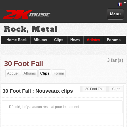
Menu
Rock, Metal
Home Rock
Albums
Clips
News
Artistes
Forums
3 fan(s)
30 Foot Fall
Accueil
Albums
Clips
Forum
30 Foot Fall
Clips
30 Foot Fall : Nouveaux clips
Désolé, il n'y a aucun résultat pour le moment