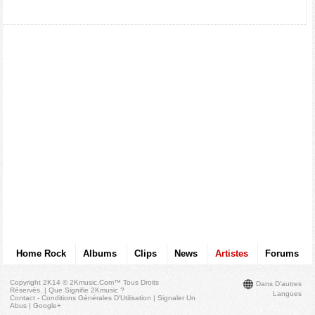
Home Rock
Albums
Clips
News
Artistes
Forums
Copyright 2K14 © 2Kmusic.com™
Tous Droits
Dans D'autres
Réservés
. |
Que Signifie 2Kmusic ?
Langues
Contact - Conditions Générales D'Utilisation
|
Signaler Un
Abus
|
Google+