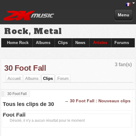
Menu
Rock, Metal
Home Rock
Albums
Clips
News
Artistes
Forums
3 fan(s)
30 Foot Fall
Accueil
Albums
Clips
Forum
30 Foot Fall
→
30 Foot Fall : Nouveaux clips
Tous les clips de 30
Foot Fall
Désolé, il n'y a aucun résultat pour le moment