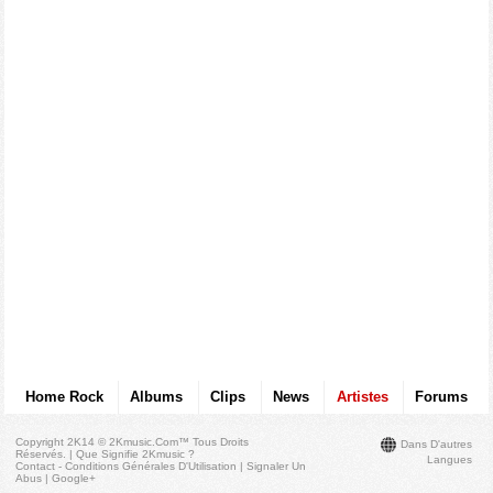
Home Rock
Albums
Clips
News
Artistes
Forums
Copyright 2K14 © 2Kmusic.com™
Tous Droits
Dans D'autres
Réservés
. |
Que Signifie 2Kmusic ?
Langues
Contact - Conditions Générales D'Utilisation
|
Signaler Un
Abus
|
Google+