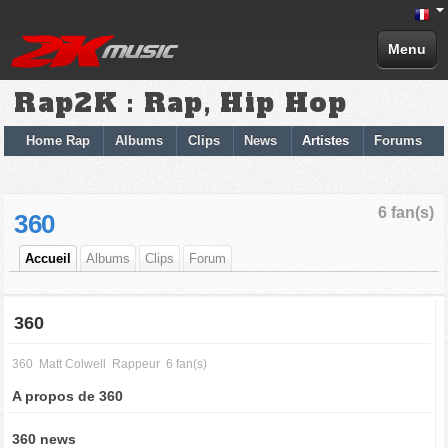
Menu
Rap2K : Rap, Hip Hop
Home Rap
Albums
Clips
News
Artistes
Forums
6 fan(s)
360
Accueil
Albums
Clips
Forum
360
360
Matt Colwell
Rappeur
6 fan(s)
A propos de 360
360 news