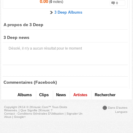
0.00
(
0
notes)
0
3 Deep Albums
A propos de 3 Deep
3 Deep news
Désolé, il n'y a aucun résultat pour le moment
Commentaires (Facebook)
Albums
Clips
News
Artistes
Rechercher
Copyright 2K14 © 2Kmusic.com™
Tous Droits
Dans D'autres
Réservés
. |
Que Signifie 2Kmusic ?
Langues
Contact - Conditions Générales D'Utilisation
|
Signaler Un
Abus
|
Google+