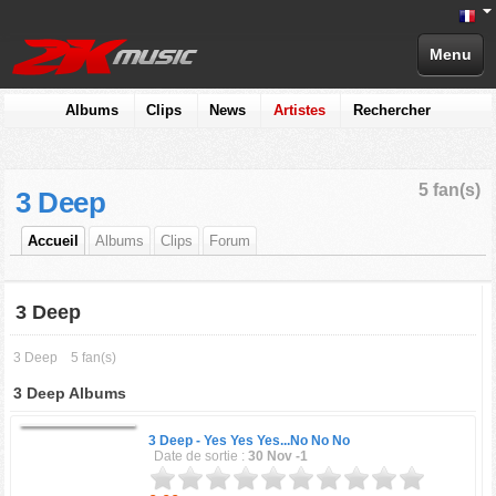
Menu
Albums
Clips
News
Artistes
Rechercher
5 fan(s)
3 Deep
Accueil
Albums
Clips
Forum
3 Deep
3 Deep
5 fan(s)
3 Deep Albums
3 Deep -
Yes Yes Yes...No No No
Date de sortie :
30 Nov -1