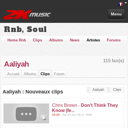
Menu
Rnb, Soul
Home Rnb
Clips
Albums
News
Artistes
Forums
115 fan(s)
Aaliyah
Accueil
Albums
Clips
Forum
Aaliyah
Clips
Aaliyah : Nouveaux clips
Chris Brown -
Don't Think They
Know (fe...
10.00
- Jeu 20 Jun 2013 - RNB