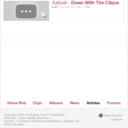
Aaliyah -
Down With The Clique
4.47
- Ven 08 Jun 2007 - RNB
Home Rnb
Clips
Albums
News
Artistes
Forums
Copyright 2K14 © 2Kmusic.com™
Tous Droits
Dans D'autres
Réservés
. |
Que Signifie 2Kmusic ?
Langues
Contact - Conditions Générales D'Utilisation
|
Signaler Un
Abus
|
Google+