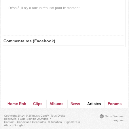
Désolé, il n'y a aucun résultat pour le moment
Commentaires (Facebook)
Home Rnb
Clips
Albums
News
Artistes
Forums
Copyright 2K14 © 2Kmusic.com™
Tous Droits
Dans D'autres
Réservés
. |
Que Signifie 2Kmusic ?
Langues
Contact - Conditions Générales D'Utilisation
|
Signaler Un
Abus
|
Google+