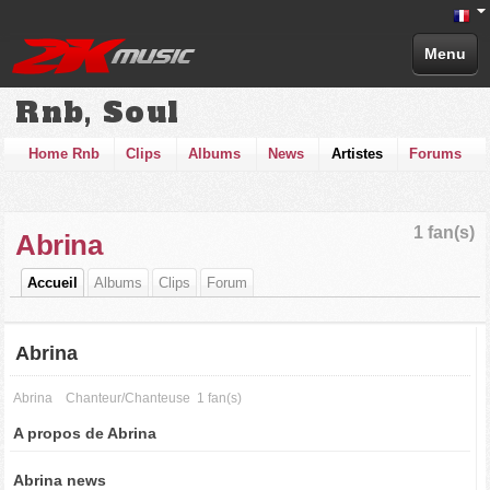
Menu
Rnb, Soul
Home Rnb
Clips
Albums
News
Artistes
Forums
1 fan(s)
Abrina
Accueil
Albums
Clips
Forum
Abrina
Abrina
Chanteur/Chanteuse
1 fan(s)
A propos de Abrina
Abrina news