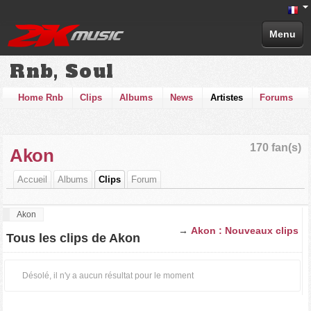
Menu
Rnb, Soul
Home Rnb
Clips
Albums
News
Artistes
Forums
170 fan(s)
Akon
Accueil
Albums
Clips
Forum
Akon
→
Akon : Nouveaux clips
Tous les clips de Akon
Désolé, il n'y a aucun résultat pour le moment