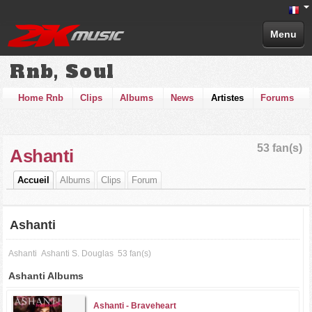
Menu
Rnb, Soul
Home Rnb
Clips
Albums
News
Artistes
Forums
53 fan(s)
Ashanti
Accueil
Albums
Clips
Forum
Ashanti
Ashanti
Ashanti S. Douglas
53 fan(s)
Ashanti Albums
Ashanti -
Braveheart