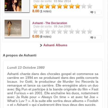
Date de sortie :
03 Mar 2014
8.00
(
1
notes)
1
Ashanti -
The Declaration
Date de sortie :
09 Jun 2008
0.00
(
0
notes)
0
Ashanti Albums
A propos de Ashanti
Lundi 13 Octobre 1980
Ashanti chante dans des chorales gospel et commence sa
carrière en 1994 en se produisant dans des petits concerts
locaux. Irv Gotti, le producteur de Murder Inc Records la
remarque et lance sa carrière. Elle enregistre alors un duo
avec Big Pun et participe à la bande originale du film « Fast
and Furious » en 2001. Elle enchaîne les duos, notamment
avec Ja Rule pour « Always On time » et avec fat Joe «
What’s Luv ? ». A la suite elle sortira deux albums « Foolish
» et « Ashanti » qui s’avèreront être tous deux des succès.