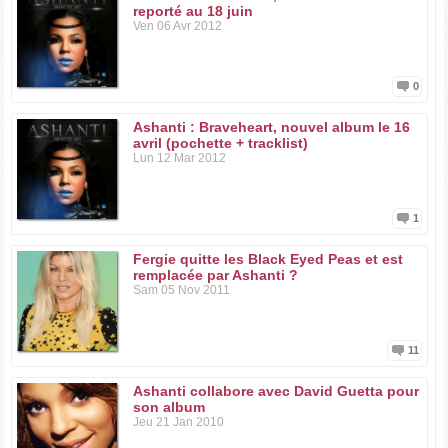
reporté au 18 juin
Ven 06 Avr 2012
0
Ashanti : Braveheart, nouvel album le 16
avril (pochette + tracklist)
Lun 12 Mar 2012
1
Fergie quitte les Black Eyed Peas et est
remplacée par Ashanti ?
Sam 05 Nov 2011
11
Ashanti collabore avec David Guetta pour
son album
Jeu 21 Jan 2010