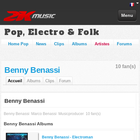
Menu
Pop, Electro & Folk
Home Pop
News
Clips
Albums
Artistes
Forums
10 fan(s)
Benny Benassi
Accueil
Albums
Clips
Forum
Benny Benassi
Benny Benassi
Marco Benassi
Musicproducer
10 fan(s)
Benny Benassi Albums
Benny Benassi -
Electroman