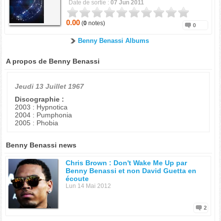
Date de sortie :
07 Jun 2011
0.00
(
0
notes)
0
Benny Benassi Albums
A propos de Benny Benassi
Jeudi 13 Juillet 1967
Discographie :
2003 : Hypnotica
2004 : Pumphonia
2005 : Phobia
Benny Benassi news
Chris Brown : Don't Wake Me Up par
Benny Benassi et non David Guetta en
écoute
Lun 14 Mai 2012
2