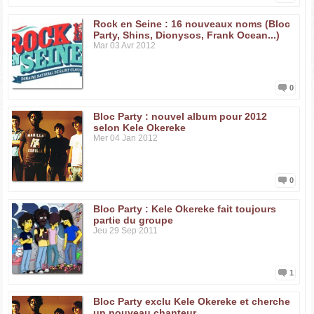
2005 : Silent Alarm Remixed
2007 : A Weekend In The City
2008 : Intimacy
Rock en Seine : 16 nouveaux noms (Bloc
Party, Shins, Dionysos, Frank Ocean...)
Mar 03 Avr 2012
0
Bloc Party : nouvel album pour 2012
selon Kele Okereke
Mer 04 Jan 2012
0
Bloc Party : Kele Okereke fait toujours
partie du groupe
Jeu 29 Sep 2011
1
Bloc Party exclu Kele Okereke et cherche
un nouveau chanteur