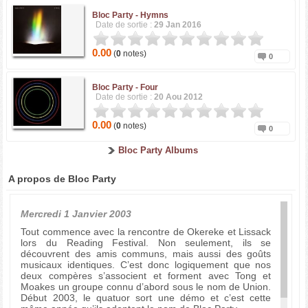
Bloc Party -
Hymns
Date de sortie :
29 Jan 2016
0.00
(
0
notes)
0
Bloc Party -
Four
Date de sortie :
20 Aou 2012
0.00
(
0
notes)
0
Bloc Party Albums
A propos de Bloc Party
Mercredi 1 Janvier 2003
Tout commence avec la rencontre de Okereke et Lissack
lors du Reading Festival. Non seulement, ils se
découvrent des amis communs, mais aussi des goûts
musicaux identiques. C’est donc logiquement que nos
deux compères s’associent et forment avec Tong et
Moakes un groupe connu d’abord sous le nom de Union.
Début 2003, le quatuor sort une démo et c’est cette