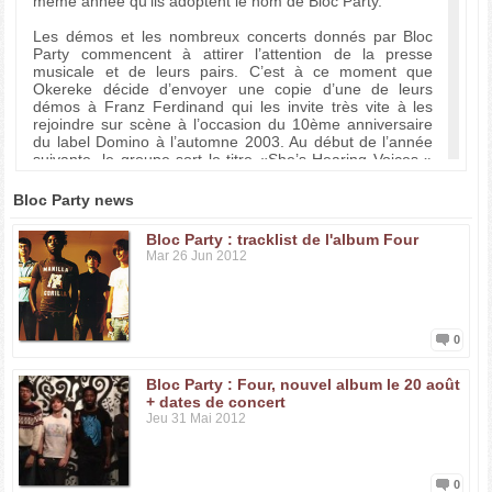
même année qu’ils adoptent le nom de Bloc Party.
Les démos et les nombreux concerts donnés par Bloc
Party commencent à attirer l’attention de la presse
musicale et de leurs pairs. C’est à ce moment que
Okereke décide d’envoyer une copie d’une de leurs
démos à Franz Ferdinand qui les invite très vite à les
rejoindre sur scène à l’occasion du 10ème anniversaire
du label Domino à l’automne 2003. Au début de l’année
suivante, le groupe sort le titre «She’s Hearing Voices »
en tant que single sur Trash Aesthetics.
Bloc Party news
Au printemps 2004, Bloc Party signe chez Wichita pour
sortir enfin leur premier album au Royaume-Uni et chez
Bloc Party : tracklist de l'album Four
Dim Mark pour distribution américaine. Le groupe passe
Mar 26 Jun 2012
ensuite le reste de l’année à enregistrer et à faire des
tournées. Leur premier opus , «Silent Alarm » voit le jour
en 2005, le succès est au rendez-vous. Profitant de leur
popularité naissante, le groupe sort ensuite «Silent Alarm
Remixed » puis le EP Helicopter. « A Weekend in the City
0
», le second album de Bloc Party, suit en 2007.
Bloc Party : Four, nouvel album le 20 août
+ dates de concert
Discographie :
Jeu 31 Mai 2012
2004 : Bloc Party EP
2004 : Little Thought EP
2005 : Silent Alarm
2005 : Two More Years EP
0