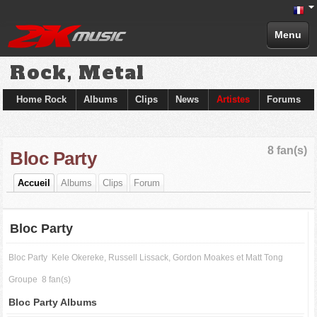
Menu
Rock, Metal
Home Rock
Albums
Clips
News
Artistes
Forums
8 fan(s)
Bloc Party
Accueil
Albums
Clips
Forum
Bloc Party
Bloc Party
Kele Okereke, Russell Lissack, Gordon Moakes et Matt Tong
Groupe
8 fan(s)
Bloc Party Albums