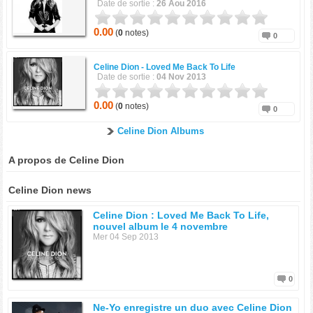
Date de sortie :
26 Aou 2016
0.00
(
0
notes)
0
Celine Dion -
Loved Me Back To Life
Date de sortie :
04 Nov 2013
0.00
(
0
notes)
0
Celine Dion Albums
A propos de Celine Dion
Celine Dion news
Celine Dion : Loved Me Back To Life,
nouvel album le 4 novembre
Mer 04 Sep 2013
0
Ne-Yo enregistre un duo avec Celine Dion