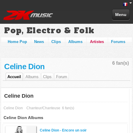
Menu
Pop, Electro & Folk
Home Pop
News
Clips
Albums
Artistes
Forums
6 fan(s)
Celine Dion
Accueil
Albums
Clips
Forum
Celine Dion
Celine Dion
Chanteur/Chanteuse
6 fan(s)
Celine Dion Albums
Celine Dion -
Encore un soir