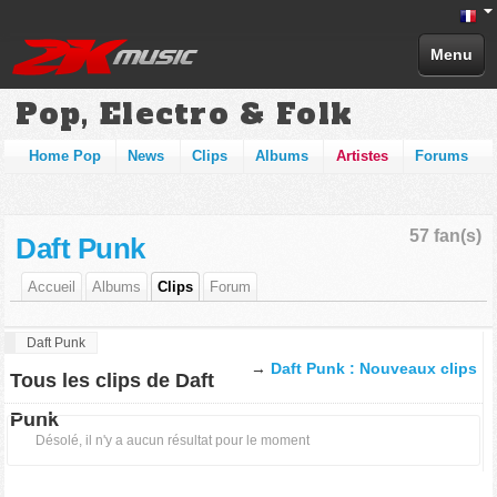
Menu
Pop, Electro & Folk
Home Pop
News
Clips
Albums
Artistes
Forums
57 fan(s)
Daft Punk
Accueil
Albums
Clips
Forum
Daft Punk
→
Daft Punk : Nouveaux clips
Tous les clips de Daft
Punk
Désolé, il n'y a aucun résultat pour le moment