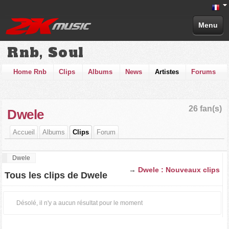
Menu
Rnb, Soul
Home Rnb
Clips
Albums
News
Artistes
Forums
26 fan(s)
Dwele
Accueil
Albums
Clips
Forum
Dwele
→
Dwele : Nouveaux clips
Tous les clips de Dwele
Désolé, il n'y a aucun résultat pour le moment