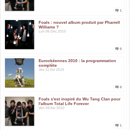
1
Foals : nouvel album produit par Pharrell
Williams ?
Lun 06 Dec 2010
0
Eurockéennes 2010 : la programmation
complète
Jeu 22 Avr 2010
0
Foals s'est inspiré du Wu Tang Clan pour
l'album Total Life Forever
Ven 09 Avr 2010
1