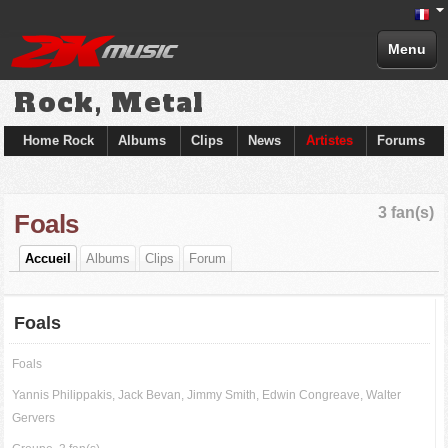
Menu
Rock, Metal
Home Rock
Albums
Clips
News
Artistes
Forums
3 fan(s)
Foals
Accueil
Albums
Clips
Forum
Foals
Foals
Yannis Philippakis, Jack Bevan, Jimmy Smith, Edwin Congreave, Walter
Gervers