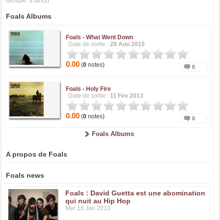
Groupe
3 fan(s)
Foals Albums
Foals -
What Went Down
Date de sortie :
28 Aou 2015
0.00
(
0
notes)
0
Foals -
Holy Fire
Date de sortie :
11 Fev 2013
0.00
(
0
notes)
0
Foals Albums
A propos de Foals
Foals news
Foals : David Guetta est une abomination
qui nuit au Hip Hop
Mer 16 Jan 2013