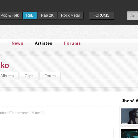
Pop & Folk
RnB
Rap 2K
Rock Metal
FORUMS
s
News
Artistes
Forums
iko
Albums
Clips
Forum
Jhené A
nteur/Chanteuse
19 fan(s)