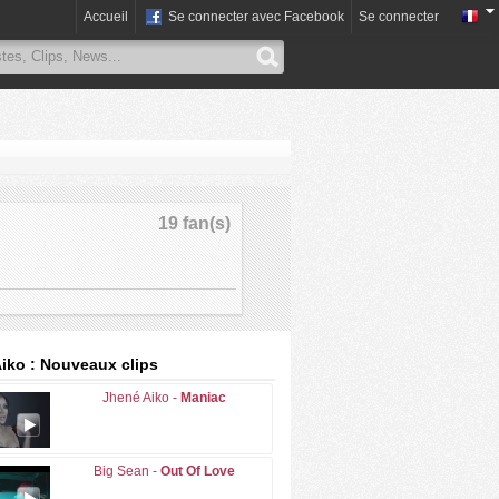
Accueil
Se connecter avec Facebook
Se connecter
19 fan(s)
iko : Nouveaux clips
Jhené Aiko -
Maniac
Big Sean -
Out Of Love