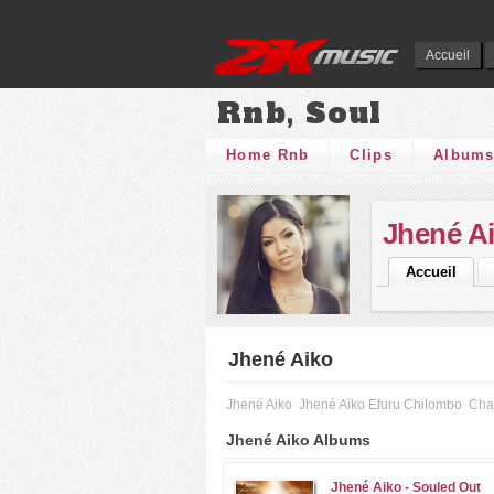
Accueil
Rnb, Soul
Home Rnb
Clips
Album
Jhené A
Accueil
Jhené Aiko
Jhené Aiko
Jhené Aiko Efuru Chilombo
Cha
Jhené Aiko Albums
Jhené Aiko -
Souled Out