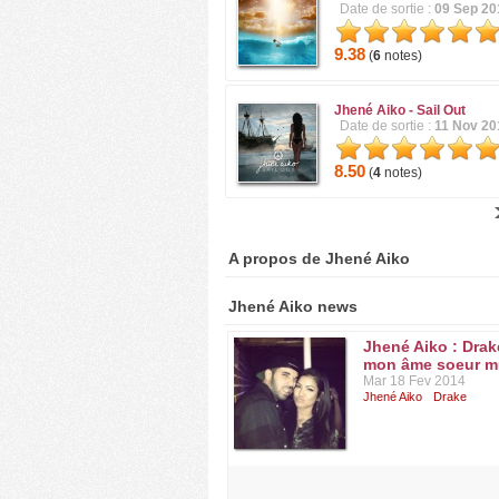
Date de sortie :
09 Sep 20
9.38
(
6
notes)
Jhené Aiko -
Sail Out
Date de sortie :
11 Nov 20
8.50
(
4
notes)
A propos de Jhené Aiko
Jhené Aiko news
Jhené Aiko : Drak
mon âme soeur m
Mar 18 Fev 2014
Jhené Aiko
Drake