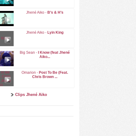
Jhené Aiko -
B’s & H’s
Jhené Aiko -
Lyin King
Big Sean -
I Know (feat Jhené
Aiko...
Omarion -
Post To Be (Feat.
Chris Brown ...
Clips Jhené Aiko