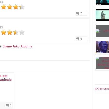
14
7
13
4
Jhené Aiko Albums
e est
usicale
@2kmusic
1