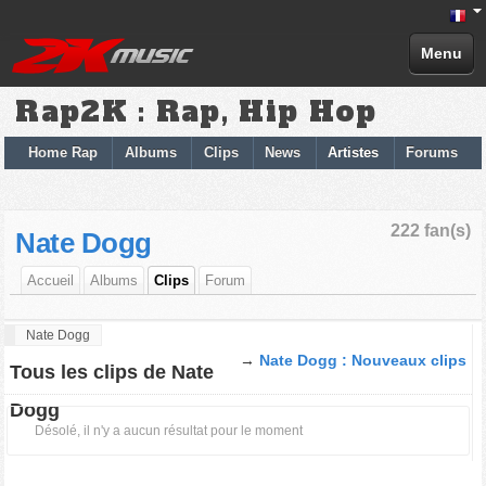
Menu
Rap2K : Rap, Hip Hop
Home Rap
Albums
Clips
News
Artistes
Forums
222 fan(s)
Nate Dogg
Accueil
Albums
Clips
Forum
Nate Dogg
→
Nate Dogg : Nouveaux clips
Tous les clips de Nate
Dogg
Désolé, il n'y a aucun résultat pour le moment