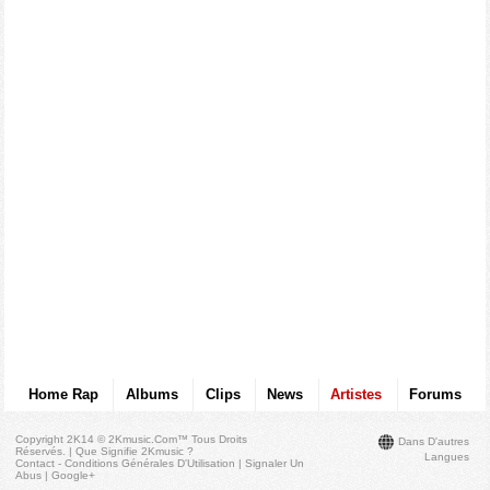
Home Rap
Albums
Clips
News
Artistes
Forums
Copyright 2K14 © 2Kmusic.com™
Tous Droits
Dans D'autres
Réservés
. |
Que Signifie 2Kmusic ?
Langues
Contact - Conditions Générales D'Utilisation
|
Signaler Un
Abus
|
Google+