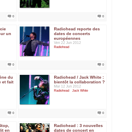
0
0
cie
Radiohead reporte des
ur un
dates de concerts
européennes
Ven 22 Jun 2012
Radiohead
0
0
cène du
Radiohead / Jack White :
 et fait
bientôt la collaboration ?
Mar 12 Jun 2012
Radiohead
Jack White
0
0
Stop,
Radiohead : 3 nouvelles
it en
dates de concert en