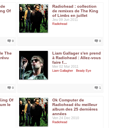
 de
Radiohead : collection
ing Of
de remixes de The King
of Limbs en juillet
Jeu 09 Jun 2011
Radiohead
0
0
de The
Liam Gallager s'en prend
prévu
à Radiohead : Allez-vous
faire f...
Mer 02 Mar 2011
Liam Gallagher
Beady Eye
0
1
King Of
Ok Computer de
bum le
Radiohead élu meilleur
album des 25 dernières
années
Ven 24 Dec 2010
Radiohead