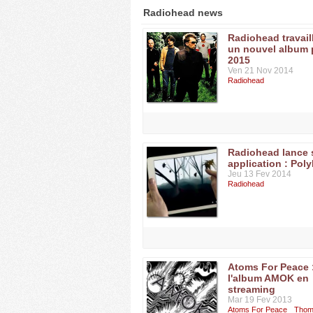
Radiohead news
Radiohead travail
un nouvel album 
2015
Ven 21 Nov 2014
Radiohead
Radiohead lance
application : Pol
Jeu 13 Fev 2014
Radiohead
Atoms For Peace 
l'album AMOK en
streaming
Mar 19 Fev 2013
Atoms For Peace
Thom