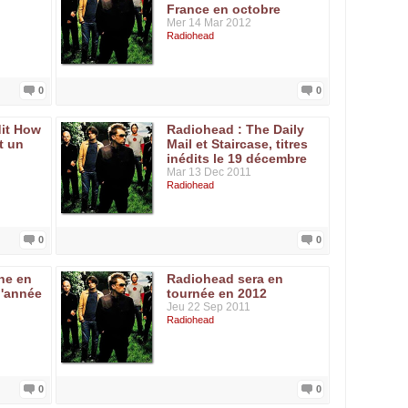
France en octobre
Mer 14 Mar 2012
Radiohead
0
0
dit How
Radiohead : The Daily
st un
Mail et Staircase, titres
inédits le 19 décembre
Mar 13 Dec 2011
Radiohead
0
0
ne en
Radiohead sera en
 l'année
tournée en 2012
Jeu 22 Sep 2011
Radiohead
0
0