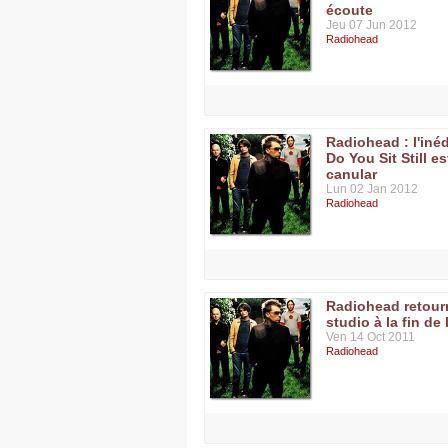
écoute
Jeu 07 Jun 2012
Radiohead
Radiohead : l'iné
Do You Sit Still e
canular
Lun 02 Jan 2012
Radiohead
Radiohead retour
studio à la fin de
Ven 14 Oct 2011
Radiohead