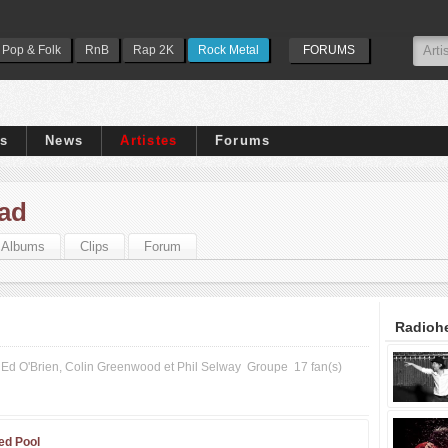
Pop & Folk
RnB
Rap 2K
Rock Metal
FORUMS
ps
News
Artistes
Forums
ad
Albums
Clips
Forum
Radiohe
Ed O'Brien, Colin Greenwood et Phil Selway
Groupe
17 fan(s)
ed Pool