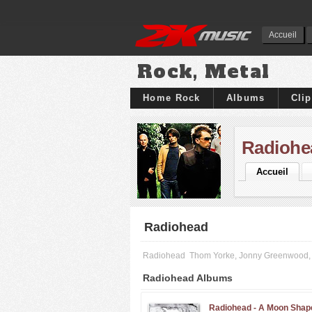
Accueil
Rock, Metal
Home Rock
Albums
Cli
Radiohe
Accueil
Radiohead
Radiohead
Thom Yorke, Jonny Greenwood, 
Radiohead Albums
Radiohead -
A Moon Shap