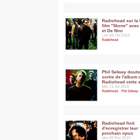
Radiohead sur la
film "Stone" avec
et De Niro
Lun 04 Oct 2010
Radiohead
Phil Selway doute
sortie de l'album 
Radiohead cette 
Mer 21 Jul 2010
Radiohead
Phil Selway
Radiohead finit
d'enregistrer leur
prochain opus
Ven 05 Fev 2010