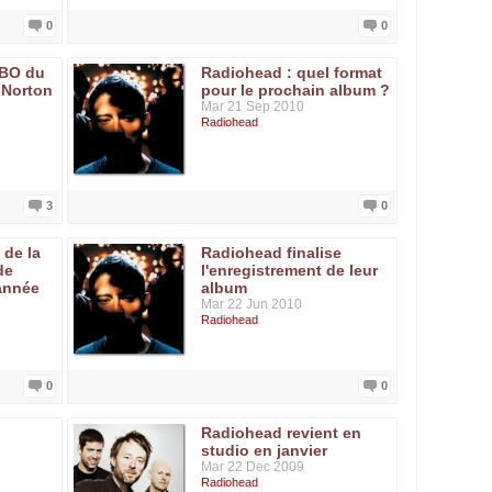
0
0
 BO du
Radiohead : quel format
 Norton
pour le prochain album ?
Mar 21 Sep 2010
Radiohead
3
0
 de la
Radiohead finalise
de
l'enregistrement de leur
année
album
Mar 22 Jun 2010
Radiohead
0
0
Radiohead revient en
studio en janvier
Mar 22 Dec 2009
Radiohead