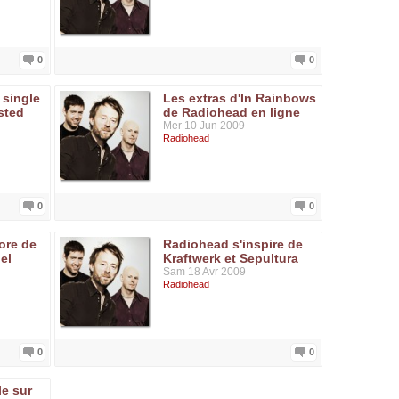
0
0
 single
Les extras d'In Rainbows
sted
de Radiohead en ligne
Mer 10 Jun 2009
Radiohead
0
0
ore de
Radiohead s'inspire de
el
Kraftwerk et Sepultura
Sam 18 Avr 2009
Radiohead
0
0
le sur