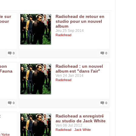
le sur
Radiohead de retour en
pour
studio pour un nouvel
album
Jeu 25 Sep 2014
Radiohead
0
0
 son
Radiohead : un nouvel
yFauna
album est "dans l'air"
Ven 24 Jan 2014
Radiohead
0
0
:
Radiohead a enregistré
au studio de Jack White
Ven 06 Jul 2012
Radiohead
Jack White
 Yorke