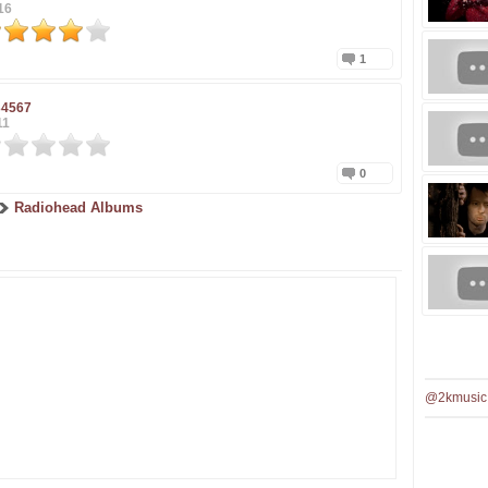
16
1
34567
11
0
Radiohead Albums
@2kmusic