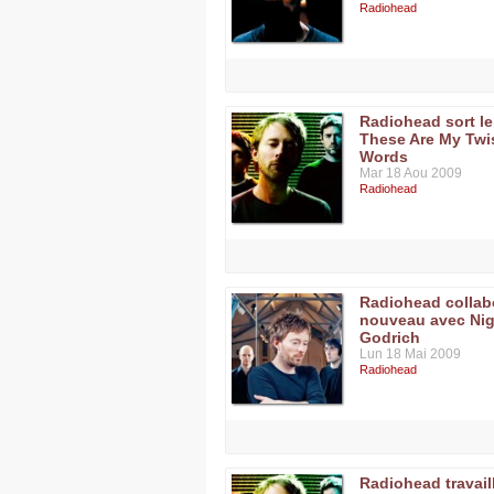
Radiohead
Radiohead sort le
These Are My Twi
Words
Mar 18 Aou 2009
Radiohead
Radiohead collab
nouveau avec Nig
Godrich
Lun 18 Mai 2009
Radiohead
Radiohead travail