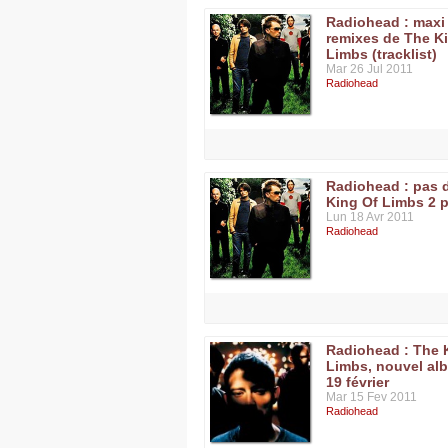
Radiohead : maxi
remixes de The K
Limbs (tracklist)
Mar 26 Jul 2011
Radiohead
Radiohead : pas 
King Of Limbs 2 
Lun 18 Avr 2011
Radiohead
Radiohead : The 
Limbs, nouvel al
19 février
Mar 15 Fev 2011
Radiohead