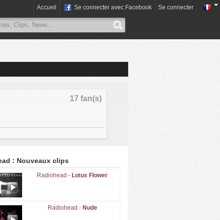
Accueil
Se connecter avec Facebook
Se connecter
17 fan(s)
ad : Nouveaux clips
Radiohead -
Lotus Flower
Radiohead -
Nude