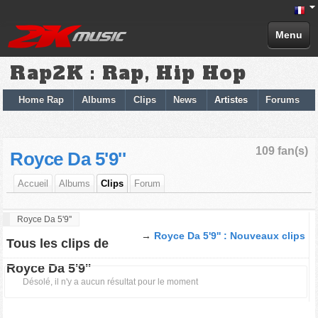
Menu
Rap2K : Rap, Hip Hop
Home Rap
Albums
Clips
News
Artistes
Forums
109 fan(s)
Royce Da 5'9''
Accueil
Albums
Clips
Forum
Royce Da 5'9''
→
Royce Da 5'9'' : Nouveaux clips
Tous les clips de
Royce Da 5'9''
Désolé, il n'y a aucun résultat pour le moment