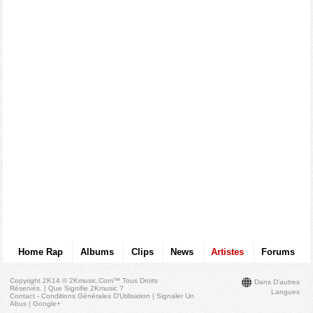
Home Rap
Albums
Clips
News
Artistes
Forums
Copyright 2K14 © 2Kmusic.com™
Tous Droits
Dans D'autres
Réservés
. |
Que Signifie 2Kmusic ?
Langues
Contact - Conditions Générales D'Utilisation
|
Signaler Un
Abus
|
Google+