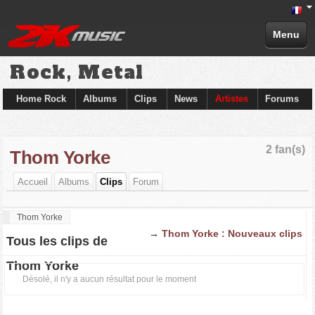
Menu
Rock, Metal
Home Rock
Albums
Clips
News
Artistes
Forums
2 fan(s)
Thom Yorke
Accueil
Albums
Clips
Forum
Thom Yorke
→
Thom Yorke : Nouveaux clips
Tous les clips de
Thom Yorke
Désolé, il n'y a aucun résultat pour le moment