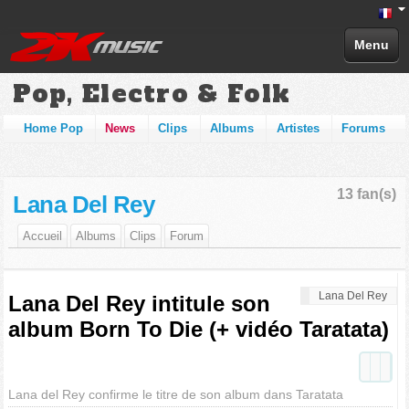
Menu
Pop, Electro & Folk
Home Pop
News
Clips
Albums
Artistes
Forums
13 fan(s)
Lana Del Rey
Accueil
Albums
Clips
Forum
Lana Del Rey
Lana Del Rey intitule son
album Born To Die (+ vidéo Taratata)
Lana del Rey confirme le titre de son album dans Taratata