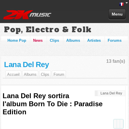
Menu
Pop, Electro & Folk
Home Pop
News
Clips
Albums
Artistes
Forums
13 fan(s)
Lana Del Rey
Accueil
Albums
Clips
Forum
Lana Del Rey
Lana Del Rey sortira
l'album Born To Die : Paradise
Edition