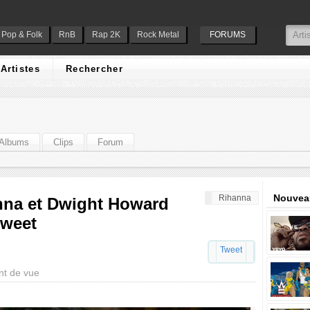
Pop & Folk
RnB
Rap 2K
Rock Metal
FORUMS
Artistes
Rechercher
Albums
Clips
Forum
Nouveau
Rihanna
anna et Dwight Howard
tweet
Tweet
nt de vue