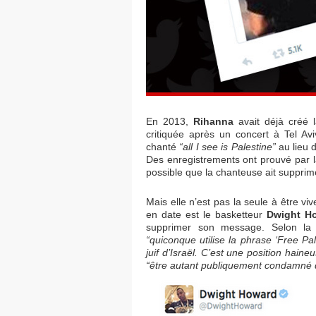
En 2013,
Rihanna
avait déjà créé l
critiquée après un concert à Tel Avi
chanté
“all I see is Palestine”
au lieu 
Des enregistrements ont prouvé par la
possible que la chanteuse ait suppri
Mais elle n’est pas la seule à être vi
en date est le basketteur
Dwight H
supprimer son message. Selon l
“quiconque utilise la phrase ‘Free Pale
juif d’Israël. C’est une position haineu
“être autant publiquement condamné q