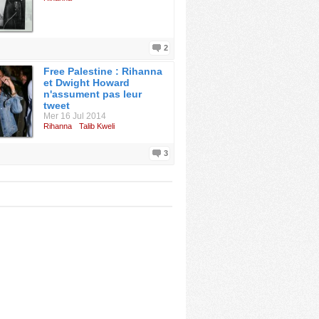
2
Free Palestine : Rihanna
et Dwight Howard
n'assument pas leur
tweet
Mer 16 Jul 2014
Rihanna
Talib Kweli
3