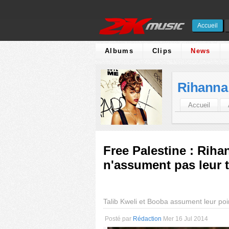
Accueil
Albums
Clips
News
Rihanna
Accueil
Free Palestine : Rih
n'assument pas leur 
Talib Kweli et Booba assument leur poi
Posté par
Rédaction
Mer 16 Jul 2014