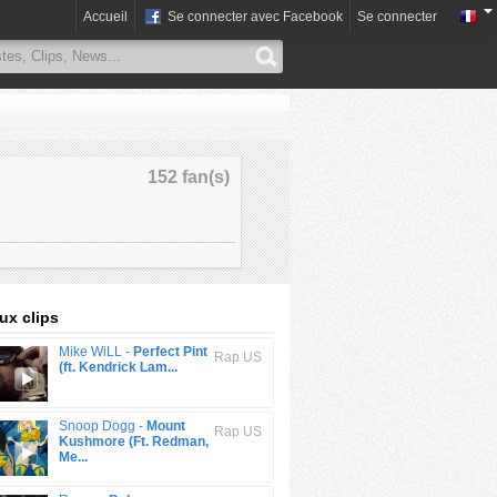
Accueil
Se connecter avec Facebook
Se connecter
152 fan(s)
x clips
Mike WiLL -
Perfect Pint
Rap US
(ft. Kendrick Lam...
Snoop Dogg -
Mount
Rap US
Kushmore (Ft. Redman,
Me...