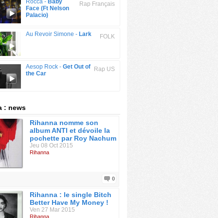
Rocca -
Baby
Rap Français
Face (Ft Nelson
Palacio)
Au Revoir Simone -
Lark
FOLK
Aesop Rock -
Get Out of
Rap US
the Car
 : news
Rihanna nomme son
album ANTI et dévoile la
pochette par Roy Nachum
Jeu 08 Oct 2015
Rihanna
0
Rihanna : le single Bitch
Better Have My Money !
Ven 27 Mar 2015
Rihanna