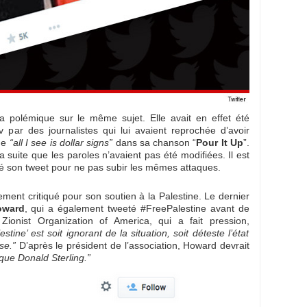
a polémique sur le même sujet. Elle avait en effet été
v par des journalistes qui lui avaient reprochée d’avoir
de
“all I see is dollar signs”
dans sa chanson “
Pour It Up
”.
 suite que les paroles n’avaient pas été modifiées. Il est
mé son tweet pour ne pas subir les mêmes attaques.
vement critiqué pour son soutien à la Palestine. Le dernier
oward
, qui a également tweeté #FreePalestine avant de
a
Zionist Organization of America, qui a fait pression,
stine’ est soit ignorant de la situation, soit déteste l’état
se.”
D’après le président de l’association, Howard devrait
ue Donald Sterling.”