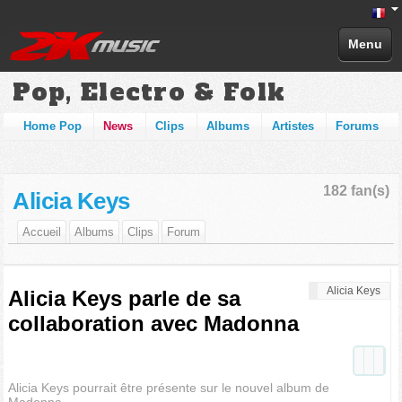
Menu
Pop, Electro & Folk
Home Pop
News
Clips
Albums
Artistes
Forums
182 fan(s)
Alicia Keys
Accueil
Albums
Clips
Forum
Alicia Keys
Alicia Keys parle de sa
collaboration avec Madonna
Alicia Keys pourrait être présente sur le nouvel album de