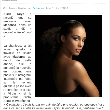
Madonna
Pop News
Posté par
Rédaction
Mer 15 Oct 2014
Alicia Keys
a
raconté que sa
rencontre avec
Madonna
dans un
studio a été
«
décontractée et cool
».
La chanteuse a fait
savoir qu’elle a
travaillé en studio
avec
Madonna
au
début de cette
année, elle a
annoncé la nouvelle
en postant une
photo sur Instagram.
Interrogée par Vibe
sur le moment
qu’elle a passé avec
l’interprète de « Like
a Virgin » et le
producteur
Diplo,
Alicia Keys
répond :
« C’était bien. J’étais là-bas en train de faire une réunion ou quelque chose
dans ce sens et elle travaillait avec Diplo. Ils ont dit : ‘Oh, peut-être que tu