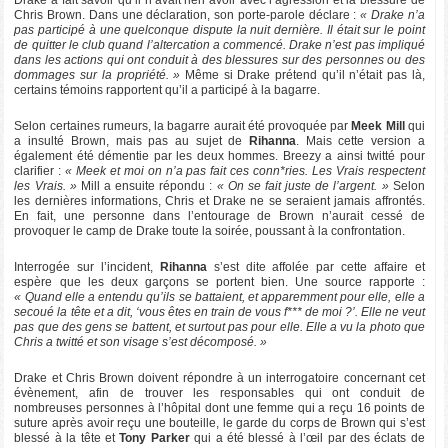
Drake a fait savoir qu’il n’avait rien avoir avec l’agression et la blessure de
Chris Brown. Dans une déclaration, son porte-parole déclare :
« Drake n’a
pas participé à une quelconque dispute la nuit dernière. Il était sur le point
de quitter le club quand l’altercation a commencé. Drake n’est pas impliqué
dans les actions qui ont conduit à des blessures sur des personnes ou des
dommages sur la propriété. »
Même si Drake prétend qu’il n’était pas là,
certains témoins rapportent qu’il a participé à la bagarre.
Selon certaines rumeurs, la bagarre aurait été provoquée par
Meek Mill
qui
a insulté Brown, mais pas au sujet de
Rihanna
. Mais cette version a
également été démentie par les deux hommes. Breezy a ainsi twitté pour
clarifier :
« Meek et moi on n’a pas fait ces conn*ries. Les Vrais respectent
les Vrais. »
Mill a ensuite répondu :
« On se fait juste de l’argent. »
Selon
les dernières informations, Chris et Drake ne se seraient jamais affrontés.
En fait, une personne dans l’entourage de Brown n’aurait cessé de
provoquer le camp de Drake toute la soirée, poussant à la confrontation.
Interrogée sur l’incident,
Rihanna
s’est dite affolée par cette affaire et
espère que les deux garçons se portent bien. Une source rapporte :
« Quand elle a entendu qu’ils se battaient, et apparemment pour elle, elle a
secoué la tête et a dit, ‘vous êtes en train de vous f*** de moi ?’. Elle ne veut
pas que des gens se battent, et surtout pas pour elle. Elle a vu la photo que
Chris a twitté et son visage s’est décomposé. »
Drake et Chris Brown doivent répondre à un interrogatoire concernant cet
évènement, afin de trouver les responsables qui ont conduit de
nombreuses personnes à l’hôpital dont une femme qui a reçu 16 points de
suture après avoir reçu une bouteille, le garde du corps de Brown qui s’est
blessé à la tête et
Tony Parker
qui a été blessé à l’œil par des éclats de