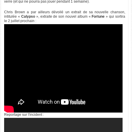
verre (et qui ne pourra pas jouer pendant 1 semaine).
Chris Brown a par ailleurs dévoilé un extrait de sa nouvelle chanson,
intitulée «
Calypso
», extraite de son nouvel album «
Fortune
» qui sortira
le 2 juillet prochain :
Reportage sur l'incident :