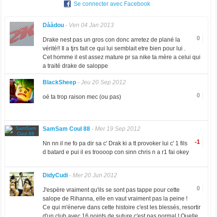
Se connecter avec Facebook
Dààdou
-
Ven 04 Jan 2013
0
Drake nest pas un gros con donc arretez de plané la
vérité!! Il a tjrs fait ce qui lui semblait etre bien pour lui .
Cet homme il est assez mature pr sa nike ta mère a celui qui
a traité drake de saloppe
BlackSheep
-
Jeu 20 Sep 2012
0
oé ta trop raison mec (ou pas)
SamSam Coul 88
-
Mer 19 Sep 2012
-1
Nn nn il ne fo pa dir sa c' Drak ki a tt provoker lui c' 1 fils
d batard e pui il es troooop con sinn chris n a r1 fai okey
DidyCudi
-
Mer 20 Jun 2012
0
J'espère vraiment qu'ils se sont pas tappe pour cette
salope de Rihanna, elle en vaut vraiment pas la peine !
Ce qui m'énerve dans cette histoire c'est les blessés, resortir
d'un club avec 16 points de suture c'est pas normal ! Quelle