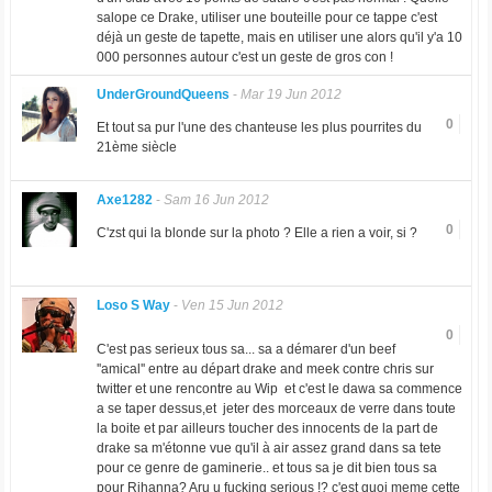
salope ce Drake, utiliser une bouteille pour ce tappe c'est
déjà un geste de tapette, mais en utiliser une alors qu'il y'a 10
000 personnes autour c'est un geste de gros con !
UnderGroundQueens
-
Mar 19 Jun 2012
0
Et tout sa pur l'une des chanteuse les plus pourrites du
21ème siècle
Axe1282
-
Sam 16 Jun 2012
0
C'zst qui la blonde sur la photo ? Elle a rien a voir, si ?
Loso S Way
-
Ven 15 Jun 2012
0
C'est pas serieux tous sa... sa a démarer d'un beef
''amical'' entre au départ drake and meek contre chris sur
twitter et une rencontre au Wip et c'est le dawa sa commence
a se taper dessus,et jeter des morceaux de verre dans toute
la boite et par ailleurs toucher des innocents de la part de
drake sa m'étonne vue qu'il à air assez grand dans sa tete
pour ce genre de gaminerie.. et tous sa je dit bien tous sa
pour Rihanna? Aru u fucking serious !? c'est quoi meme cette