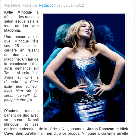
Pop News
Posté par
Rédaction
Jeu 05 Jan 2012
Kylie Minogue
a
démenti les rumeurs
selon lesquelles elle
ferait un duo avec
Madonna
.
Une rumeur voulait
que Minogue fête
ses 25 ans de
carrière en faisant
un duo avec la
Madonne. Un fan de
la chanteuse lui a
ainsi demandé sur
Twitter si cela était
avéré et Kylie a
répondu :
« C’est
juste une rumeur,
mais bien sûr ça
serait génial!! Un
jour peut-être ;) »
D’autres rumeurs
parlent de duo avec
sa sœur
Dannii
Minogue
, et ses
anciens partenaires de la série « Neighbours »,
Jason Donovan
et
Nick
Cave
. Bien qu’elle n’ait rien dit à ce propos, Minogue a confirmé qu’elle