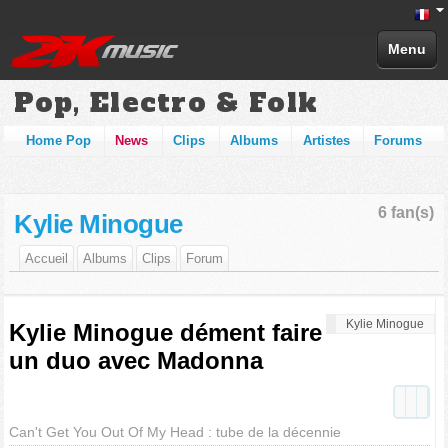
Menu
Pop, Electro & Folk
Home Pop
News
Clips
Albums
Artistes
Forums
6 fan(s)
Kylie Minogue
Accueil
Albums
Clips
Forum
Kylie Minogue
Kylie Minogue dément faire
un duo avec Madonna
Can't Get You Out Of My Head : tube de la décennie