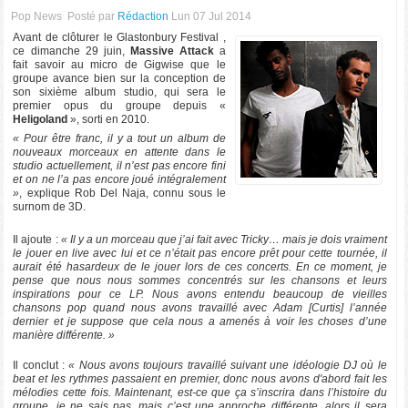
Pop News
Posté par
Rédaction
Lun 07 Jul 2014
Avant de clôturer le Glastonbury Festival ,
ce dimanche 29 juin,
Massive Attack
a
fait savoir au micro de Gigwise que le
groupe avance bien sur la conception de
son sixième album studio, qui sera le
premier opus du groupe depuis «
Heligoland
», sorti en 2010.
« Pour être franc, il y a tout un album de
nouveaux morceaux en attente dans le
studio actuellement, il n’est pas encore fini
et on ne l’a pas encore joué intégralement
»
, explique Rob Del Naja, connu sous le
surnom de 3D.
Il ajoute :
« Il y a un morceau que j’ai fait avec Tricky… mais je dois vraiment
le jouer en live avec lui et ce n’était pas encore prêt pour cette tournée, il
aurait été hasardeux de le jouer lors de ces concerts. En ce moment, je
pense que nous nous sommes concentrés sur les chansons et leurs
inspirations pour ce LP. Nous avons entendu beaucoup de vieilles
chansons pop quand nous avons travaillé avec Adam [Curtis] l’année
dernier et je suppose que cela nous a amenés à voir les choses d’une
manière différente. »
Il conclut :
« Nous avons toujours travaillé suivant une idéologie DJ où le
beat et les rythmes passaient en premier, donc nous avons d'abord fait les
mélodies cette fois. Maintenant, est-ce que ça s’inscrira dans l’histoire du
groupe, je ne sais pas, mais c’est une approche différente, alors il sera