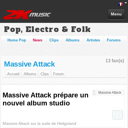
Menu
Pop, Electro & Folk
Home Pop
News
Clips
Albums
Artistes
Forums
13 fan(s)
Massive Attack
Accueil
Albums
Clips
Forum
Massive Attack
Massive Attack prépare un
nouvel album studio
Massive Attack sur la suite de Heligoland