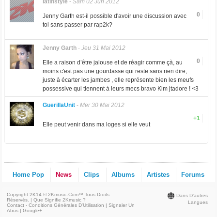
latinstyle
-
Sam 02 Jun 2012
0
Jenny Garth est-il possible d'avoir une discussion avec
toi sans passer par rap2k?
Jenny Garth
-
Jeu 31 Mai 2012
0
Elle a raison d’être jalouse et de réagir comme çà, au
moins c'est pas une gourdasse qui reste sans rien dire,
juste à écarter les jambes , elle représente bien les meufs
possessive qui tiennent à leurs mecs bravo Kim jtadore ! <3
GuerillaUnit
-
Mer 30 Mai 2012
+1
Elle peut venir dans ma loges si elle veut
Home Pop
News
Clips
Albums
Artistes
Forums
Copyright 2K14 © 2Kmusic.com™
Tous Droits
Dans D'autres
Réservés
. |
Que Signifie 2Kmusic ?
Langues
Contact - Conditions Générales D'Utilisation
|
Signaler Un
Abus
|
Google+